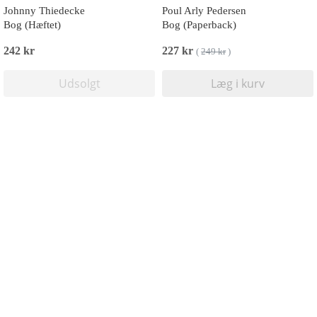
Johnny Thiedecke
Poul Arly Pedersen
Bog (Hæftet)
Bog (Paperback)
242 kr
227 kr
(
249 kr
)
Udsolgt
Læg i kurv