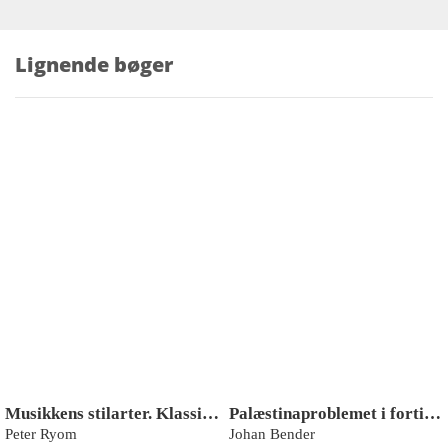
Lignende bøger
Musikkens stilarter. Klassisk musik fra oldtid til nutid
Palæstinaproblemet i fortid og nutid
Peter Ryom
Johan Bender