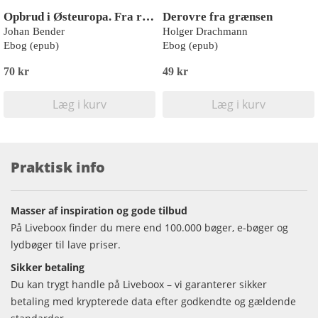
Opbrud i Østeuropa. Fra revolution til revolution
Derovre fra grænsen
Johan Bender
Holger Drachmann
Ebog (epub)
Ebog (epub)
70 kr
49 kr
Læg i kurv
Læg i kurv
Praktisk info
Masser af inspiration og gode tilbud
På Liveboox finder du mere end 100.000 bøger, e-bøger og
lydbøger til lave priser.
Sikker betaling
Du kan trygt handle på Liveboox – vi garanterer sikker
betaling med krypterede data efter godkendte og gældende