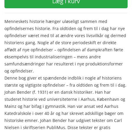
Læg i kurv
Menneskets historie hænger uløseligt sammen med
opfindelsernes historie. Fra oldtiden og frem til i dag har nye
opfindelser været med til at ændre vores livsvilkår og dermed
historiens gang. Nogle af de store periodeskift er direkte
affødt af nye opfindelser – opfindelsen af dampkraften førte
eksempelvis til industrialiseringen – mens andre
samfundsændringer har resulteret i nye produktionsformer
og opfindelser.
Denne bog giver et spændende indblik i nogle af historiens
største og vigtigste opfindelser – fra oldtiden og frem til i dag.
Johan Bender (f. 1931) er en dansk historiker. Han har
studeret historie ved universiteterne i Aarhus, København og
Mainz og har bifag i gymnastik. Han var ansat ved Aarhus
Katedralskole i over 40 år og har skrevet adskillige bøger om
historiske emner. Johan Bender har udgivet tekster om Carl
Nielsen i skriftserien PubliMus. Disse tekster er gratis