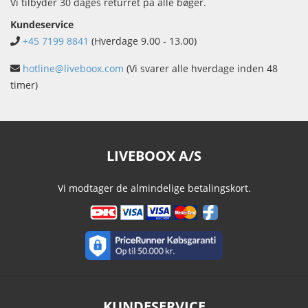
Vi tilbyder 30 dages returret på alle bøger.
Kundeservice
+45 7199 8841
(Hverdage 9.00 - 13.00)
hotline@liveboox.com
(Vi svarer alle hverdage inden 48
timer)
LIVEBOOX A/S
Vi modtager de almindelige betalingskort.
KUNDESERVICE