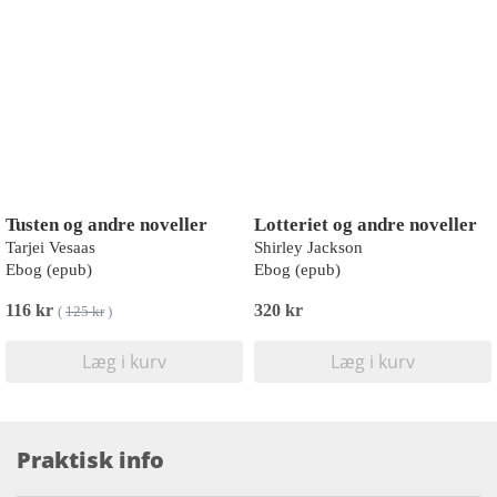
Tusten og andre noveller
Lotteriet og andre noveller
Tarjei Vesaas
Shirley Jackson
Ebog (epub)
Ebog (epub)
116 kr
320 kr
(
125 kr
)
Læg i kurv
Læg i kurv
Praktisk info