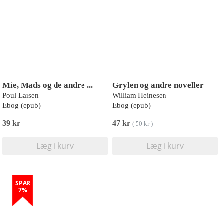
Mie, Mads og de andre ...
Grylen og andre noveller
Poul Larsen
William Heinesen
Ebog (epub)
Ebog (epub)
39 kr
47 kr
(
50 kr
)
Læg i kurv
Læg i kurv
SPAR
7%