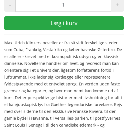
-
+
Læg i kurv
Max Ulrich Klinkers noveller er fra så vidt forskellige steder
som Cuba, Frankrig, Vestafrika og københavnske Østerbro. De
er alle er skrevet med et kosmopolitisk udsyn og en klassisk
dannelse. Novellerne handler om livet, og hvorvidt man kan
orientere sig i et univers der, ligesom forfatterens fortid i
luftrummet, ikke lader sig kortlægge eller repræsentere
fyldestgørende med et entydigt sprog. En verden uden faste
grænser og kategorier, og hvor man nemt kan komme ud af
kurs. Det er perspektivrige historier med livsholdning fortalt i
et kalejdoskopisk lys fra Goethes legendariske farvelære. Rejs
med over siderne til den eksklusive Franske Riviera, til den
gamle bydel i Havanna, til Versailles-parken, til postflyvernes
Saint Louis i Senegal, til den canadiske ødemark - og