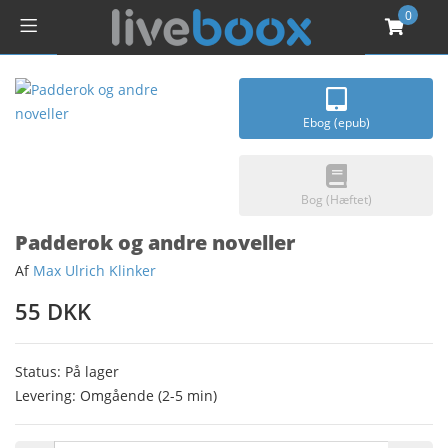
0
Ebog (epub)
Bog (Hæftet)
Padderok og andre noveller
Af
Max Ulrich Klinker
55 DKK
Status: På lager
Levering: Omgående (2-5 min)