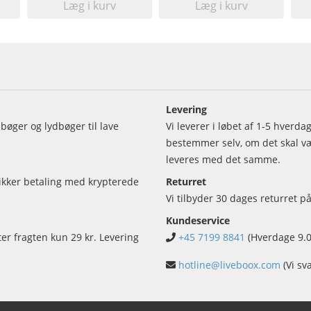
Læg i kurv
Læg i kurv
Levering
bøger og lydbøger til lave
Vi leverer i løbet af 1-5 hverd
bestemmer selv, om det skal vær
leveres med det samme.
sikker betaling med krypterede
Returret
Vi tilbyder 30 dages returret på
Kundeservice
ter fragten kun 29 kr. Levering
+45 7199 8841
(Hverdage 9.0
hotline@liveboox.com
(Vi sv