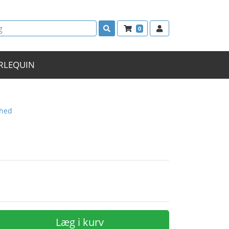
0
RLEQUIN
ghed
Læg i kurv