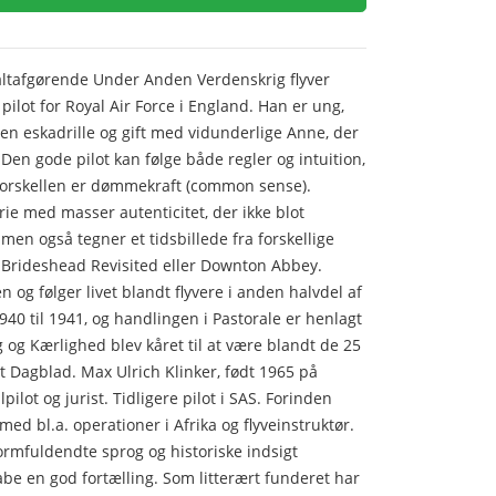
ltafgørende Under Anden Verdenskrig flyver
ot for Royal Air Force i England. Han er ung,
gen eskadrille og gift med vidunderlige Anne, der
. Den gode pilot kan følge både regler og intuition,
 Forskellen er dømmekraft (common sense).
ie med masser autenticitet, der ikke blot
 men også tegner et tidsbillede fra forskellige
 Brideshead Revisited eller Downton Abbey.
en og følger livet blandt flyvere i anden halvdel af
40 til 1941, og handlingen i Pastorale er henlagt
rig og Kærlighed blev kåret til at være blandt de 25
gt Dagblad. Max Ulrich Klinker, født 1965 på
pilot og jurist. Tidligere pilot i SAS. Forinden
 med bl.a. operationer i Afrika og flyveinstruktør.
ormfuldendte sprog og historiske indsigt
kabe en god fortælling. Som litterært funderet har