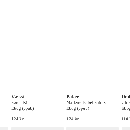
Vækst
Palæet
Død
Søren Kiil
Marlene Isabel Shirazi
Ulri
Ebog (epub)
Ebog (epub)
Ebog
124 kr
124 kr
110 