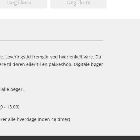
Læg i kurv
Læg i kurv
age. Leveringstid fremgår ved hver enkelt vare. Du
e til døren eller til en pakkeshop. Digitale bøger
 alle bøger.
0 - 13.00)
arer alle hverdage inden 48 timer)