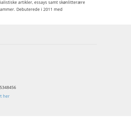
ialistiske artikler, essays samt skønlitterære
ke rammer. Debuterede i 2011 med
5348456
yt her