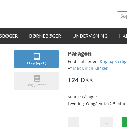
SBØGER
BØRNEBØGER
UNDERVISNING
HA
Paragon
En del af serien:
Krig og Kærli
Ebog (epub)
Af
Max Ulrich Klinker
124 DKK
Bog (Hæftet)
Status: På lager
Levering: Omgående (2-5 min)
-
+