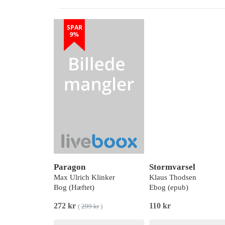
SPAR
9%
Paragon
Stormvarsel
Max Ulrich Klinker
Klaus Thodsen
Bog (Hæftet)
Ebog (epub)
272 kr
110 kr
(
299 kr
)