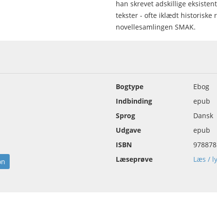
han skrevet adskillige eksistent
tekster - ofte iklædt historis
novellesamlingen SMAK.
Bogtype
Ebog
Indbinding
epub
Sprog
Dansk
Udgave
epub
ISBN
978878
Læseprøve
Læs / l
on