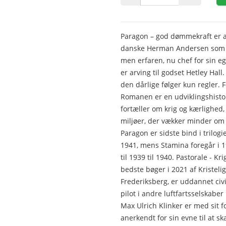
Paragon – god dømmekraft er a
danske Herman Andersen som pil
men erfaren, nu chef for sin e
er arving til godset Hetley Hall
den dårlige følger kun regler.
Romanen er en udviklingshistor
fortæller om krig og kærlighed,
miljøer, der vækker minder om
Paragon er sidste bind i trilogi
1941, mens Stamina foregår i 19
til 1939 til 1940. Pastorale - K
bedste bøger i 2021 af Kristeli
Frederiksberg, er uddannet civil
pilot i andre luftfartsselskaber
Max Ulrich Klinker er med sit f
anerkendt for sin evne til at s