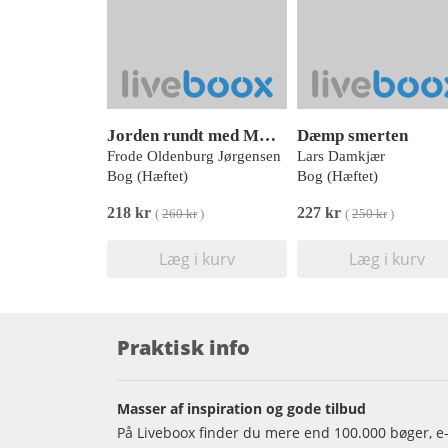
Jorden rundt med Mærsk
Dæmp smerten
Frode Oldenburg Jørgensen
Lars Damkjær
Bog (Hæftet)
Bog (Hæftet)
218 kr
227 kr
(
260 kr
)
(
250 kr
)
Læg i kurv
Læg i kurv
Praktisk info
Masser af inspiration og gode tilbud
På Liveboox finder du mere end 100.000 bøger, e-