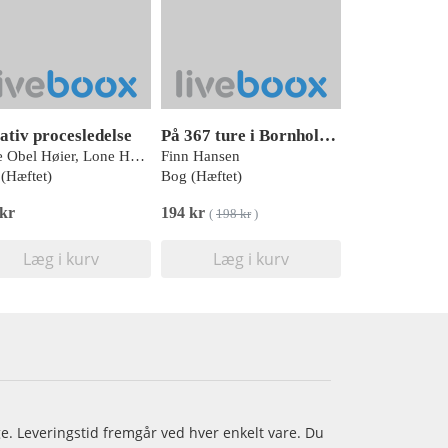
ativ procesledelse
På 367 ture i Bornholms Natur
Mille Obel Høier, Lone Hersted, Louise Laustsen
Finn Hansen
(Hæftet)
Bog (Hæftet)
 kr
194 kr
(
198 kr
)
Læg i kurv
Læg i kurv
age. Leveringstid fremgår ved hver enkelt vare. Du