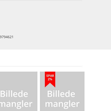
9794621
SPAR
2%