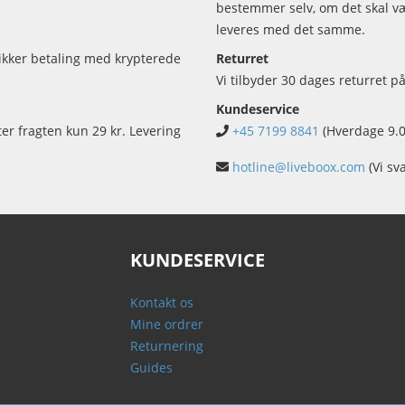
bestemmer selv, om det skal vær
leveres med det samme.
sikker betaling med krypterede
Returret
Vi tilbyder 30 dages returret på
Kundeservice
ter fragten kun 29 kr. Levering
+45 7199 8841
(Hverdage 9.0
hotline@liveboox.com
(Vi sv
KUNDESERVICE
Kontakt os
Mine ordrer
Returnering
Guides