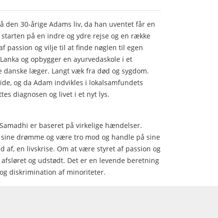
 den 30-årige Adams liv, da han uventet får en
 starten på en indre og ydre rejse og en række
 passion og vilje til at finde nøglen til egen
i Lanka og opbygger en ayurvedaskole i et
e danske læger. Langt væk fra død og sygdom.
side, og da Adam indvikles i lokalsamfundets
es diagnosen og livet i et nyt lys.
amadhi er baseret på virkelige hændelser.
 sine drømme og være tro mod og handle på sine
d af, en livskrise. Om at være styret af passion og
ve afsløret og udstødt. Det er en levende beretning
g diskrimination af minoriteter.