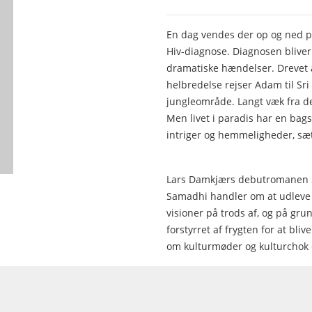
En dag vendes der op og ned på
Hiv-diagnose. Diagnosen bliver
dramatiske hændelser. Drevet af
helbredelse rejser Adam til Sr
jungleområde. Langt væk fra d
Men livet i paradis har en bag
intriger og hemmeligheder, sætt
Lars Damkjærs debutromanen S
Samadhi handler om at udleve
visioner på trods af, og på grun
forstyrret af frygten for at bli
om kulturmøder og kulturchok o