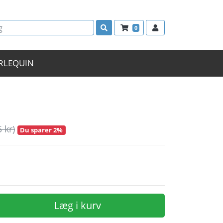
0
RLEQUIN
5 kr)
Du sparer 2%
Læg i kurv