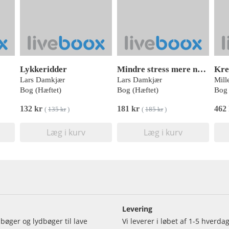
Lykkeridder
Mindre stress mere nærvær
Kre
Lars Damkjær
Lars Damkjær
Bog (Hæftet)
Bog (Hæftet)
Bog 
132 kr
181 kr
462
(
135 kr
)
(
185 kr
)
Læg i kurv
Læg i kurv
Levering
bøger og lydbøger til lave
Vi leverer i løbet af 1-5 hverd