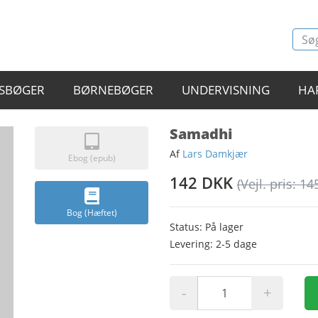
SBØGER
BØRNEBØGER
UNDERVISNING
HA
Samadhi
Af
Lars Damkjær
Ebog (epub)
142 DKK
(Vejl. pris: 14
Bog (Hæftet)
Status: På lager
Levering: 2-5 dage
-
+