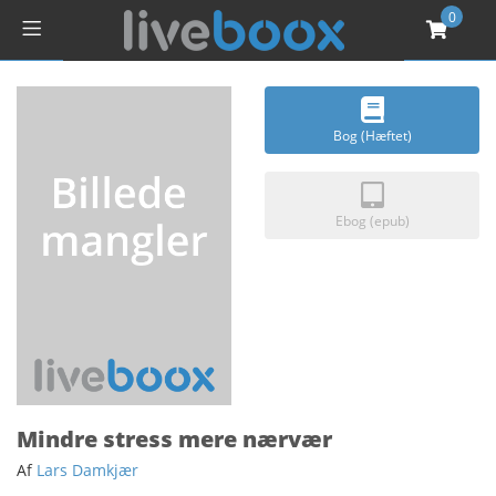
0
Bog (Hæftet)
Ebog (epub)
Mindre stress mere nærvær
Af
Lars Damkjær