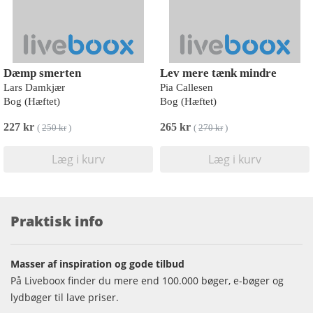
Dæmp smerten
Lev mere tænk mindre
Lars Damkjær
Pia Callesen
Bog (Hæftet)
Bog (Hæftet)
227 kr
265 kr
(
250 kr
)
(
270 kr
)
Læg i kurv
Læg i kurv
Praktisk info
Masser af inspiration og gode tilbud
På Liveboox finder du mere end 100.000 bøger, e-bøger og
lydbøger til lave priser.