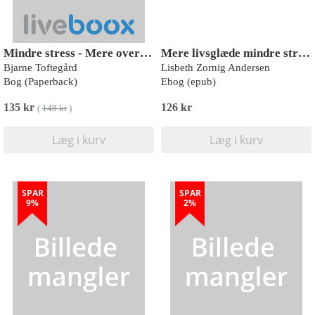
Mindre stress - Mere overskud
Mere livsglæde mindre stress
Bjarne Toftegård
Lisbeth Zornig Andersen
Bog (Paperback)
Ebog (epub)
135 kr
126 kr
(
148 kr
)
Læg i kurv
Læg i kurv
SPAR
SPAR
9%
2%