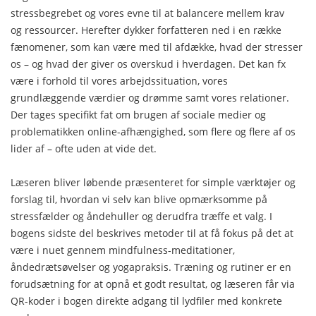
stressbegrebet og vores evne til at balancere mellem krav
og ressourcer. Herefter dykker forfatteren ned i en række
fænomener, som kan være med til afdække, hvad der stresser
os – og hvad der giver os overskud i hverdagen. Det kan fx
være i forhold til vores arbejdssituation, vores
grundlæggende værdier og drømme samt vores relationer.
Der tages specifikt fat om brugen af sociale medier og
problematikken online-afhængighed, som flere og flere af os
lider af – ofte uden at vide det.
Læseren bliver løbende præsenteret for simple værktøjer og
forslag til, hvordan vi selv kan blive opmærksomme på
stressfælder og åndehuller og derudfra træffe et valg. I
bogens sidste del beskrives metoder til at få fokus på det at
være i nuet gennem mindfulness-meditationer,
åndedrætsøvelser og yogapraksis. Træning og rutiner er en
forudsætning for at opnå et godt resultat, og læseren får via
QR-koder i bogen direkte adgang til lydfiler med konkrete