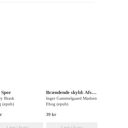
 Spor
Brændende skyld: Afsnit 4
y Brask
Inger Gammelgaard Madsen
 (epub)
Ebog (epub)
r
39 kr
Læg i kurv
Læg i kurv