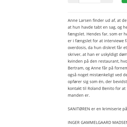
Anne Larsen finder ud af, at de
at hun havde tabt en sag, og h
fængslet. Hendes far, som er h
er i fængslet for at interview
overdosis, da hun diskret får e
skriver, at han er uskyldigt d
kvinden på den restaurant, hv
Bertram, og Anne får på fornem
også noget mistænkeligt ved 
opfører sig som én, der bevidst
kontakt til Roland Benito for a
manden er.
SANITØREN er en krimiserie på 
INGER GAMMELGAARD MADSE