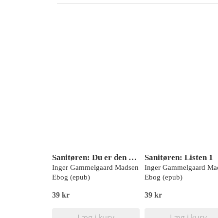
Sanitøren: Du er den næste 5
Sanitøren: Listen 1
Inger Gammelgaard Madsen
Inger Gammelgaard Ma
Ebog (epub)
Ebog (epub)
39 kr
39 kr
Læg i kurv
Læg i kurv