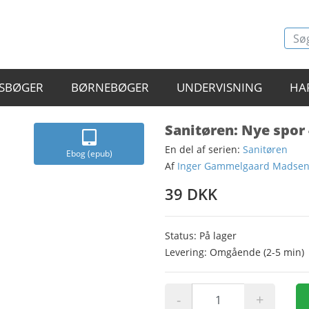
SBØGER
BØRNEBØGER
UNDERVISNING
HA
Sanitøren: Nye spor
En del af serien:
Sanitøren
Ebog (epub)
Af
Inger Gammelgaard Madse
39 DKK
Status: På lager
Levering: Omgående (2-5 min)
-
+