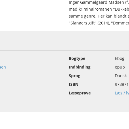
Inger Gammelgaard Madsen (f. 
med kriminalromanen "Dukkebarn
samme genre. Her kan blandt a
"Slangers gift" (2014), "Domme
Bogtype
Ebog
sen
Indbinding
epub
Sprog
Dansk
ISBN
978871
Læseprøve
Læs / l