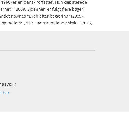
1960) er en dansk forfatter. Hun debuterede
et" i 2008. Sidenhen er fulgt flere bøger i
ndet nævnes "Drab efter begæring" (2009),
r og bøddel" (2015) og "Brændende skyld" (2016).
1817032
yt her