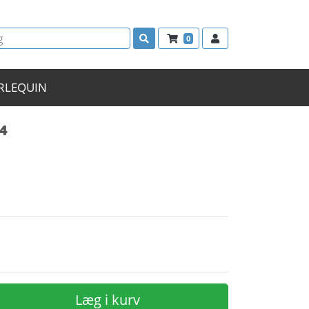
0
RLEQUIN
 4
n
Læg i kurv