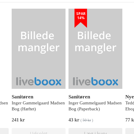
SPAR
14%
Sanitøren
Sanitøren
Nye
dsen
Inger Gammelgaard Madsen
Inger Gammelgaard Madsen
Tedd
Bog (Hæftet)
Bog (Paperback)
Ebog
241 kr
43 kr
77 k
(
50 kr
)
Udsolgt
Læg i kurv