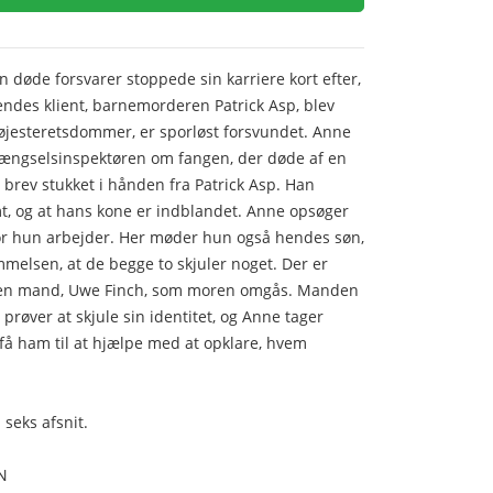
n døde forsvarer stoppede sin karriere kort efter,
endes klient, barnemorderen Patrick Asp, blev
øjesteretsdommer, er sporløst forsvundet. Anne
e fængselsinspektøren om fangen, der døde af en
t brev stukket i hånden fra Patrick Asp. Han
ømt, og at hans kone er indblandet. Anne opsøger
or hun arbejder. Her møder hun også hendes søn,
melsen, at de begge to skjuler noget. Der er
den mand, Uwe Finch, som moren omgås. Manden
 prøver at skjule sin identitet, og Anne tager
t få ham til at hjælpe med at opklare, hvem
seks afsnit.
N