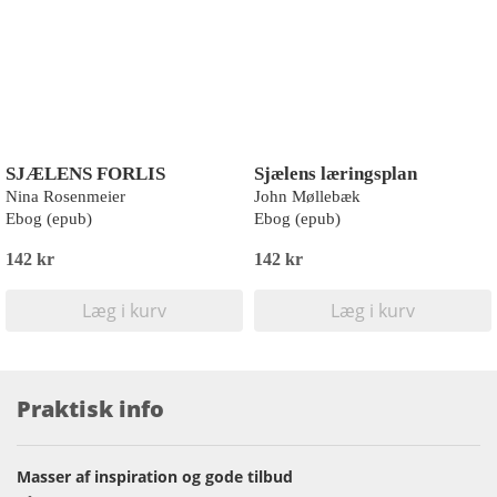
SJÆLENS FORLIS
Sjælens læringsplan
Nina Rosenmeier
John Møllebæk
Ebog (epub)
Ebog (epub)
142 kr
142 kr
Læg i kurv
Læg i kurv
Praktisk info
Masser af inspiration og gode tilbud