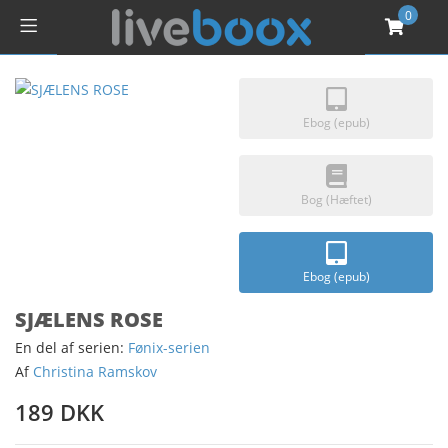
0
Ebog (epub)
Bog (Hæftet)
Ebog (epub)
SJÆLENS ROSE
En del af serien:
Fønix-serien
Af
Christina Ramskov
189 DKK