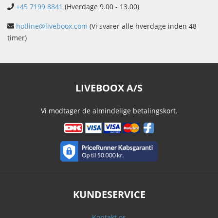
+45 7199 8841
(Hverdage 9.00 - 13.00)
hotline@liveboox.com
(Vi svarer alle hverdage inden 48
timer)
LIVEBOOX A/S
Vi modtager de almindelige betalingskort.
KUNDESERVICE
Kontakt os