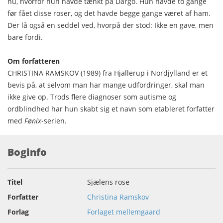
nu, hvorfor hun havde tænkt på Dargo. Hun havde to gange
før fået disse roser, og det havde begge gange været af ham.
Der lå også en seddel ved, hvorpå der stod: Ikke en gave, men
bare fordi.
Om forfatteren
CHRISTINA RAMSKOV (1989) fra Hjallerup i Nordjylland er et
bevis på, at selvom man har mange udfordringer, skal man
ikke give op. Trods flere diagnoser som autisme og
ordblindhed har hun skabt sig et navn som etableret forfatter
med
Fønix
-serien.
Boginfo
Titel
Sjælens rose
Forfatter
Christina Ramskov
Forlag
Forlaget mellemgaard