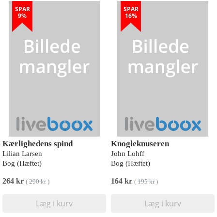
SPAR
SPAR
9%
16%
Kærlighedens spind
Knogleknuseren
Lilian Larsen
John Lohff
Bog (Hæftet)
Bog (Hæftet)
264 kr
164 kr
(
290 kr
)
(
195 kr
)
Læg i kurv
Læg i kurv