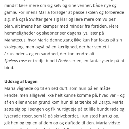
mindst lære mere om sig selv og sine venner, både nye og
gamle. For imens Maria forsøger at passe skolen og forberede
sig, må også Swifter gøre sig klar og lære mere om Vulpes’
plan, alt imens han kæmper med minder fra fortiden. Flere
hemmeligheder og skæbner ser dagens lys, især på
Manatecus, hvor Maria denne gang ikke kun har fokus på sin
skolegang, men også på en kærlighed, der har ventet i
årtusinder – og en sandhed, der kan ændre alt.
Sjælens rose
er tredje bind i
Fønix
-serien, en fantasyserie på ni
bind.
Uddrag af bogen
Maria vågnede op til en sød duft, som hun på en måde
kendte, men alligevel ikke helt kunne komme på, hvad var – og
af en eller anden grund kom hun til at tænke på Dargo. Maria
satte sig op i sengen og fik hurtigt øje på et lille bundt røde og
lyserøde roser, som lå på skrivebordet. Hun stod hurtigt op,
gik hen og tog en af dem op og duftede til den. Maria vidste