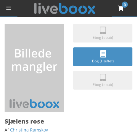
0
Ebog (epub)
Bog (Hæftet)
Ebog (epub)
Sjælens rose
Af
Christina Ramskov