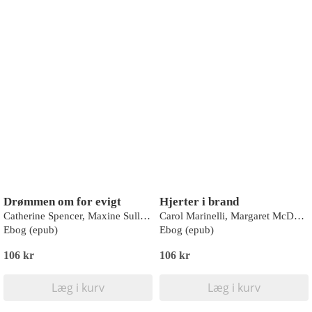
Drømmen om for evigt
Hjerter i brand
Catherine Spencer, Maxine Sullivan, Chantelle Shaw, Tessa Radley
Carol Marinelli, Margaret McDonagh, Emily Forbes, Alison Roberts
Ebog (epub)
Ebog (epub)
106 kr
106 kr
Læg i kurv
Læg i kurv