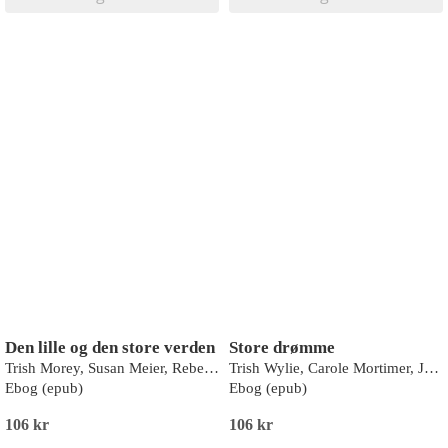
Den lille og den store verden
Store drømme
Trish Morey, Susan Meier, Rebecca Winters, Katherine Garbera
Trish Wylie, Carole Mortimer, Jennifer Lewis, Jane Porter
Ebog (epub)
Ebog (epub)
106 kr
106 kr