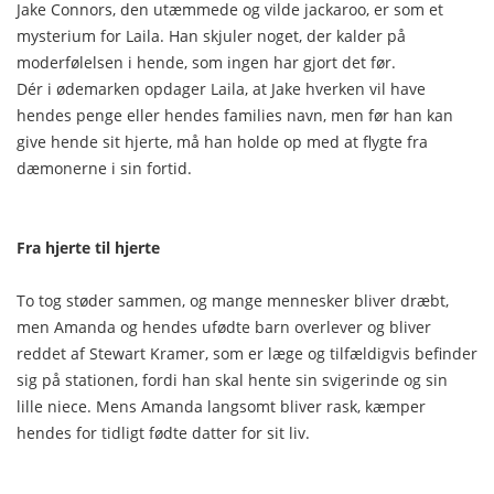
Jake Connors, den utæmmede og vilde jackaroo, er som et
mysterium for Laila. Han skjuler noget, der kalder på
moderfølelsen i hende, som ingen har gjort det før.
Dér i ødemarken opdager Laila, at Jake hverken vil have
hendes penge eller hendes families navn, men før han kan
give hende sit hjerte, må han holde op med at flygte fra
dæmonerne i sin fortid.
Fra hjerte til hjerte
To tog støder sammen, og mange mennesker bliver dræbt,
men Amanda og hendes ufødte barn overlever og bliver
reddet af Stewart Kramer, som er læge og tilfældigvis befinder
sig på stationen, fordi han skal hente sin svigerinde og sin
lille niece. Mens Amanda langsomt bliver rask, kæmper
hendes for tidligt fødte datter for sit liv.