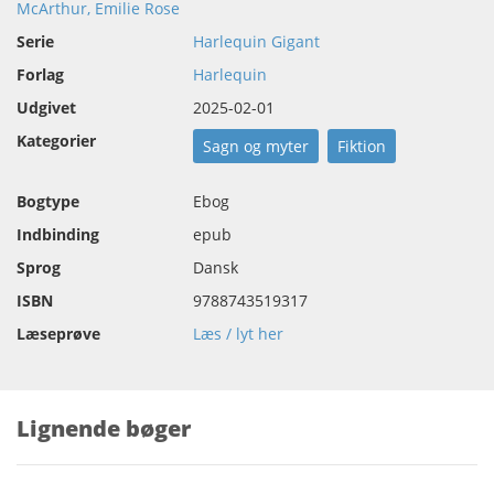
McArthur, Emilie Rose
Serie
Harlequin Gigant
Forlag
Harlequin
Udgivet
2025-02-01
Kategorier
Sagn og myter
Fiktion
Bogtype
Ebog
Indbinding
epub
Sprog
Dansk
ISBN
9788743519317
Læseprøve
Læs / lyt her
Lignende bøger