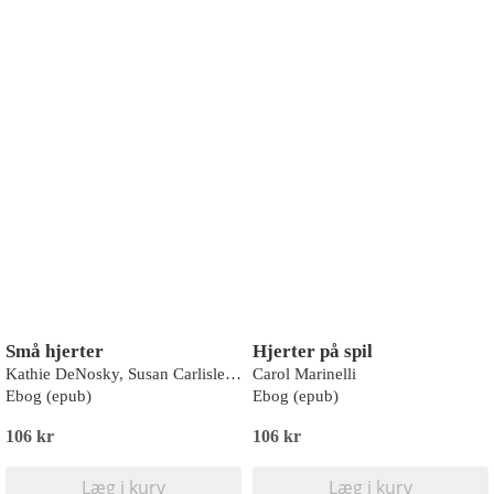
Små hjerter
Hjerter på spil
Kathie DeNosky, Susan Carlisle, Robin Gianna, Maya Blake
Carol Marinelli
Ebog (epub)
Ebog (epub)
106 kr
106 kr
Læg i kurv
Læg i kurv