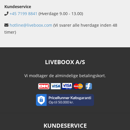
Kundeservice
+45 7199 8841
(Hverdage 9.00 - 13.00)
hotline@liveboox.com
(Vi svarer alle hverdage inden 48
timer)
LIVEBOOX A/S
Vi modtager de almindelige betalingskort.
KUNDESERVICE