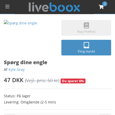
0
Bog (Hæftet)
Ebog (epub)
Spørg dine engle
Af
Kyle Gray
47 DKK
(Vejl. pris: 50 kr)
Du sparer 6%
Status: På lager
Levering: Omgående (2-5 min)