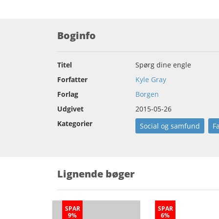
Boginfo
Titel
Spørg dine engle
Forfatter
Kyle Gray
Forlag
Borgen
Udgivet
2015-05-26
Kategorier
Social og samfund
F
Lignende bøger
SPAR
SPAR
9%
6%