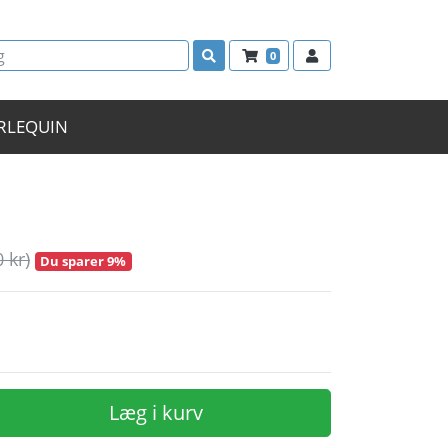
0
RLEQUIN
0 kr)
Du sparer 9%
Læg i kurv