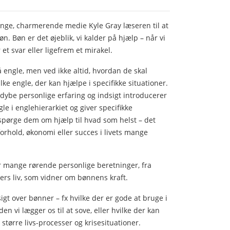
unge, charmerende medie Kyle Gray læseren til at
. Bøn er det øjeblik, vi kalder på hjælp – når vi
et svar eller ligefrem et mirakel.
engle, men ved ikke altid, hvordan de skal
lke engle, der kan hjælpe i specifikke situationer.
dybe personlige erfaring og indsigt introducerer
gle i englehierarkiet og giver specifikke
 spørge dem om hjælp til hvad som helst – det
orhold, økonomi eller succes i livets mange
r mange rørende personlige beretninger, fra
ers liv, som vidner om bønnens kraft.
igt over bønner – fx hvilke der er gode at bruge i
n vi lægger os til at sove, eller hvilke der kan
større livs-processer og krisesituationer.