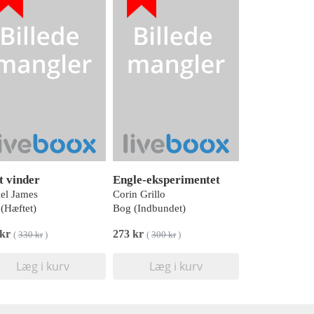
t vinder
Engle-eksperimentet
el James
Corin Grillo
(Hæftet)
Bog (Indbundet)
 kr
273 kr
(
330 kr
)
(
300 kr
)
Læg i kurv
Læg i kurv