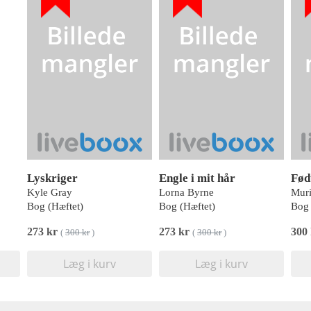
Lyskriger
Engle i mit hår
Fød
Kyle Gray
Lorna Byrne
Muri
Bog (Hæftet)
Bog (Hæftet)
Bog 
273 kr
273 kr
300
(
300 kr
)
(
300 kr
)
Læg i kurv
Læg i kurv