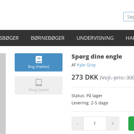
SBØGER
BØRNEBØGER
UNDERVISNING
HA
Spørg dine engle
Af
Kyle Gray
Bog (Hæftet)
273 DKK
(Vejl. pris: 30
Ebog (epub)
Status: På lager
Levering: 2-5 dage
-
+