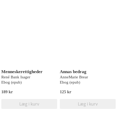
Menneskerettigheder
Annas bedrag
René Bank Isager
AnneMarie Brear
Ebog (epub)
Ebog (epub)
189 kr
125 kr
Læg i kurv
Læg i kurv