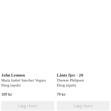
John Lennon
Lånte fjer - 20
Maria Isabel Sanchez Vegara
Therese Philipsen
Ebog (epub)
Ebog (epub)
189 kr
79 kr
Læg i kurv
Læg i kurv