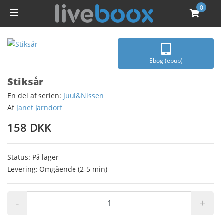
0
Ebog (epub)
Stiksår
En del af serien:
Juul&Nissen
Af
Janet Jarndorf
158 DKK
Status: På lager
Levering: Omgående (2-5 min)
-
+