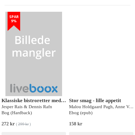
SPAR
9%
Klassiske bistroretter med Rais & Rafn
Stor smag - lille appetit
Jesper Rais & Dennis Rafn
Malou Holdgaard Pagh, Anne Vedsted
Bog (Hardback)
Ebog (epub)
272 kr
158 kr
(
299 kr
)