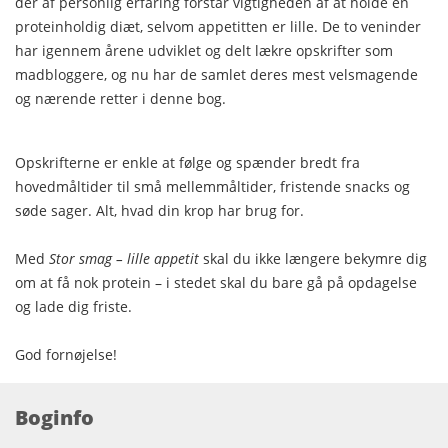
der af personlig erfaring forstår vigtigheden af at holde en
proteinholdig diæt, selvom appetitten er lille. De to veninder
har igennem årene udviklet og delt lækre opskrifter som
madbloggere, og nu har de samlet deres mest velsmagende
og nærende retter i denne bog.
Opskrifterne er enkle at følge og spænder bredt fra
hovedmåltider til små mellemmåltider, fristende snacks og
søde sager. Alt, hvad din krop har brug for.
Med
Stor smag – lille appetit
skal du ikke længere bekymre dig
om at få nok protein – i stedet skal du bare gå på opdagelse
og lade dig friste.
God fornøjelse!
Boginfo