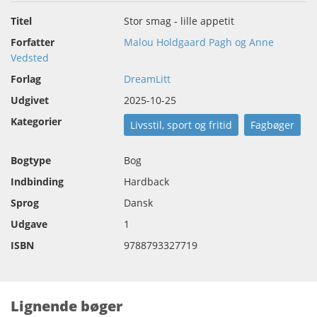
Titel
Stor smag - lille appetit
Forfatter
Malou Holdgaard Pagh og Anne
Vedsted
Forlag
DreamLitt
Udgivet
2025-10-25
Kategorier
Livsstil, sport og fritid
Fagbøger
Bogtype
Bog
Indbinding
Hardback
Sprog
Dansk
Udgave
1
ISBN
9788793327719
Lignende bøger