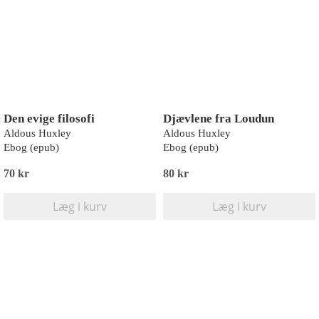
Den evige filosofi
Djævlene fra Loudun
Aldous Huxley
Aldous Huxley
Ebog (epub)
Ebog (epub)
70 kr
80 kr
Læg i kurv
Læg i kurv