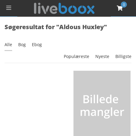
0
Søgeresultat for "Aldous Huxley"
Alle
Bog
Ebog
Populæreste
Nyeste
Billigste