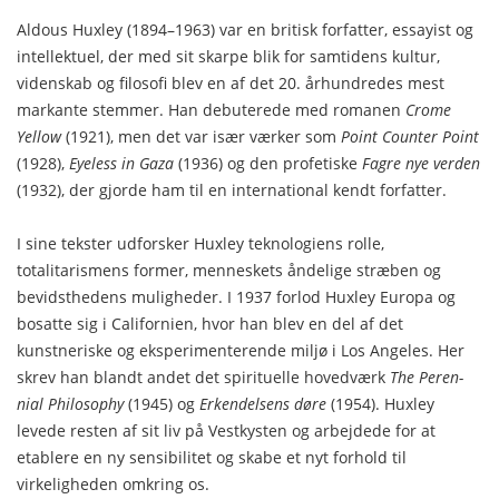
Aldous Huxley (1894–1963) var en britisk for­fatter, essayist og
intellektuel, der med sit skarpe blik for samtidens kultur,
videnskab og filosofi blev en af det 20. århundredes mest
markante stemmer. Han debuterede med romanen
Crome
Yellow
(1921), men det var især værker som
Point Counter Point
(1928),
Eyeless in Gaza
(1936) og den profetiske
Fagre nye verden
(1932), der gjorde ham til en international kendt forfatter.
I sine tekster udforsker Huxley teknologiens rolle,
totalitarismens former, menneskets ånde­lige stræben og
bevidsthedens muligheder. I 1937 forlod Huxley Europa og
bosatte sig i Californien, hvor han blev en del af det
kunstneriske og ekspe­rimenterende miljø i Los Angeles. Her
skrev han blandt andet det spirituelle hovedværk
The Peren­
nial Philosophy
(1945) og
Erkendelsens døre
(1954). Huxley
levede resten af sit liv på Vestkysten og arbejdede for at
etablere en ny sensibilitet og skabe et nyt forhold til
virkeligheden omkring os.