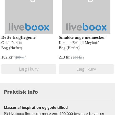
Dette frugtlegeme
Smukke unge mennesker
Caleb Parkin
Kirstine Ersbøll Meyhoff
Bog (Hæftet)
Bog (Hæftet)
182 kr
213 kr
(
200 kr
)
(
250 kr
)
Læg i kurv
Læg i kurv
Praktisk info
Masser af inspiration og gode tilbud
På Liveboox finder du mere end 100.000 bøger, e-bøger og