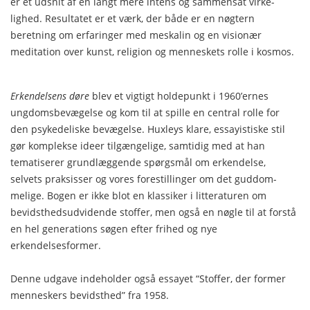
er et udsnit af en langt mere intens og sammensat virke­
lighed. Resultatet er et værk, der både er en nøgtern
beretning om erfaringer med meskalin og en visio­nær
meditation over kunst, religion og menneskets rolle i kosmos.
Erkendelsens døre
blev et vigtigt holdepunkt i 1960’ernes
ungdomsbevægelse og kom til at spille en central rolle for
den psykedeliske bevægelse. Huxleys klare, essayistiske stil
gør komplekse ideer tilgængelige, samtidig med at han
tematiserer grundlæggende spørgsmål om erkendelse,
selvets praksisser og vores forestillinger om det guddom­
melige. Bogen er ikke blot en klassiker i litteratu­ren om
bevidsthedsudvidende stoffer, men også en nøgle til at forstå
en hel generations søgen efter fri­hed og nye
erkendelsesformer.
Denne udgave indeholder også essayet “Stoffer, der former
menneskers bevidsthed” fra 1958.