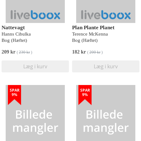
Nattevagt
Plan Plante Planet
Hanns Cibulka
Terence McKenna
Bog (Hæftet)
Bog (Hæftet)
209 kr
182 kr
(
230 kr
)
(
200 kr
)
Læg i kurv
Læg i kurv
SPAR
SPAR
9%
9%