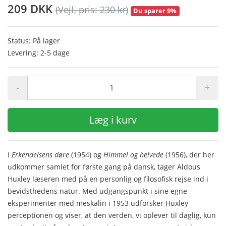
209 DKK
(Vejl. pris: 230 kr)
Du sparer 9%
Status: På lager
Levering: 2-5 dage
-
+
Læg i kurv
I
Erkendelsens døre
(1954) og
Himmel og helvede
(1956), der her
udkommer samlet for første gang på dansk, tager Aldous
Huxley læseren med på en personlig og filosofisk rejse ind i
bevidsthedens natur. Med udgangspunkt i sine egne
eksperimenter med meskalin i 1953 udforsker Huxley
perceptionen og viser, at den verden, vi oplever til daglig, kun