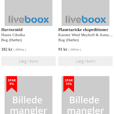
Havtorntid
Planetariske ekspeditioner
Hanns Cibulka
Karsten Wind Meyhoff & Asmund Havsteen-Mikkelsen
Bog (Hæftet)
Bog (Hæftet)
182 kr
91 kr
(
200 kr
)
(
100 kr
)
Læg i kurv
Læg i kurv
SPAR
SPAR
9%
15%