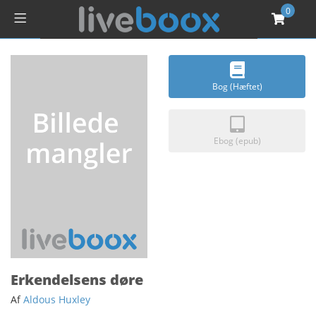
0
Bog (Hæftet)
Ebog (epub)
Erkendelsens døre
Af
Aldous Huxley