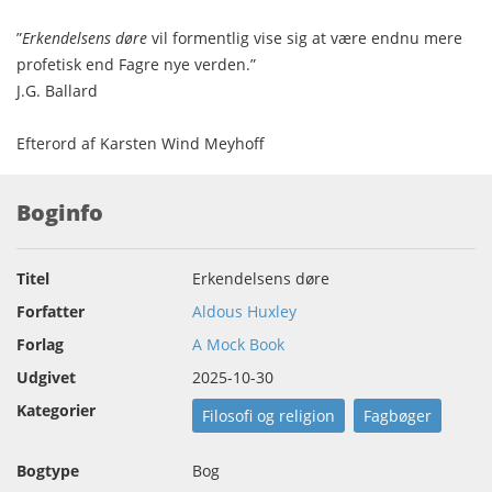
”
Erkendelsens døre
vil formentlig vise sig at være endnu mere
profetisk end Fagre nye verden.”
J.G. Ballard
Efterord af Karsten Wind Meyhoff
Boginfo
Titel
Erkendelsens døre
Forfatter
Aldous Huxley
Forlag
A Mock Book
Udgivet
2025-10-30
Kategorier
Filosofi og religion
Fagbøger
Bogtype
Bog