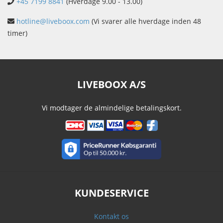
+45 7199 8841
(Hverdage 9.00 - 13.00)
hotline@liveboox.com
(Vi svarer alle hverdage inden 48
timer)
LIVEBOOX A/S
Vi modtager de almindelige betalingskort.
KUNDESERVICE
Kontakt os