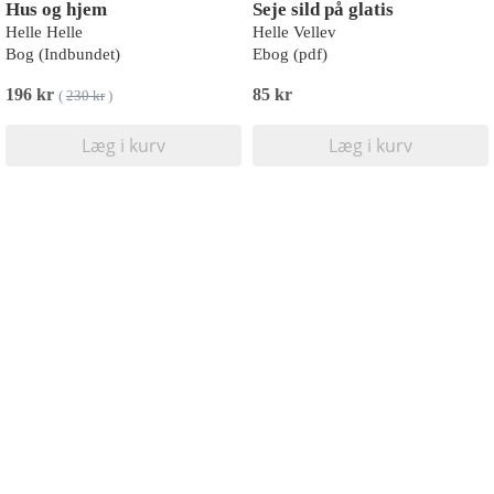
Hus og hjem
Seje sild på glatis
Helle Helle
Helle Vellev
Bog (Indbundet)
Ebog (pdf)
196 kr
85 kr
(
230 kr
)
Læg i kurv
Læg i kurv