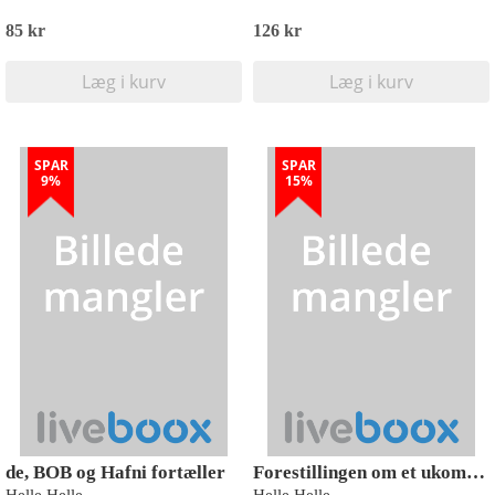
85 kr
126 kr
Læg i kurv
Læg i kurv
SPAR
SPAR
9%
15%
de, BOB og Hafni fortæller
Forestillingen om et ukompliceret liv med en mand