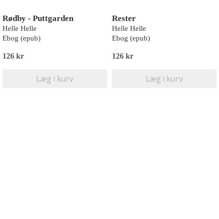
Rødby - Puttgarden
Rester
Helle Helle
Helle Helle
Ebog (epub)
Ebog (epub)
126 kr
126 kr
Læg i kurv
Læg i kurv