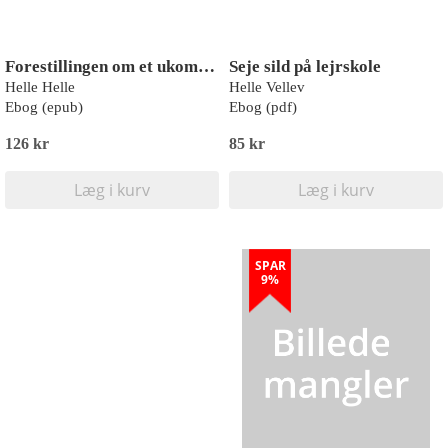
Forestillingen om et ukompliceret liv med en mand
Seje sild på lejrskole
Helle Helle
Helle Vellev
Ebog (epub)
Ebog (pdf)
126 kr
85 kr
Læg i kurv
Læg i kurv
SPAR
9%