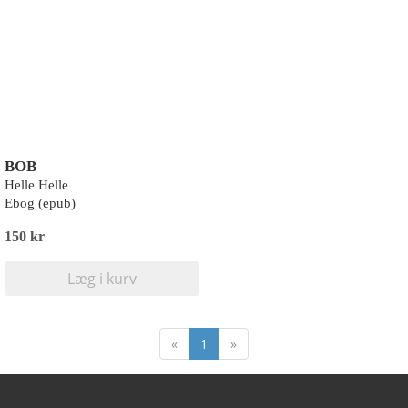
BOB
Helle Helle
Ebog (epub)
150 kr
Læg i kurv
«
1
»