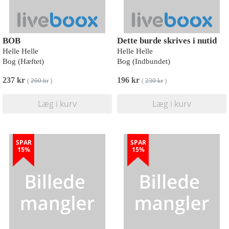
BOB
Dette burde skrives i nutid
Helle Helle
Helle Helle
Bog (Hæftet)
Bog (Indbundet)
237 kr
196 kr
(
260 kr
)
(
230 kr
)
Læg i kurv
Læg i kurv
SPAR
SPAR
15%
15%