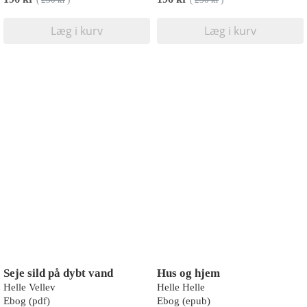
(
230 kr
)
(
230 kr
)
Læg i kurv
Læg i kurv
Seje sild på dybt vand
Hus og hjem
Helle Vellev
Helle Helle
Ebog (pdf)
Ebog (epub)