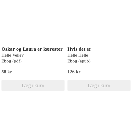
Oskar og Laura er kærester
Hvis det er
Helle Vellev
Helle Helle
Ebog (pdf)
Ebog (epub)
58 kr
126 kr
Læg i kurv
Læg i kurv