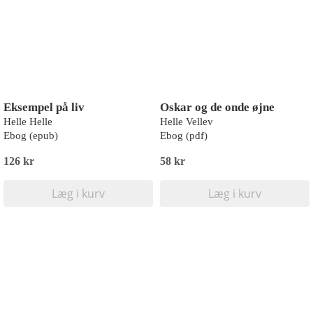
Eksempel på liv
Oskar og de onde øjne
Helle Helle
Helle Vellev
Ebog (epub)
Ebog (pdf)
126 kr
58 kr
Læg i kurv
Læg i kurv