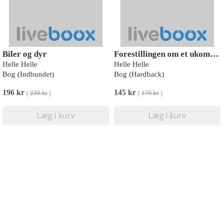
Biler og dyr
Forestillingen om et ukompliceret liv med en mand
Helle Helle
Helle Helle
Bog (Indbundet)
Bog (Hardback)
196 kr
145 kr
(
230 kr
)
(
170 kr
)
Læg i kurv
Læg i kurv