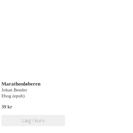
Marathonløberen
Johan Bender
Ebog (epub)
39 kr
Læg i kurv