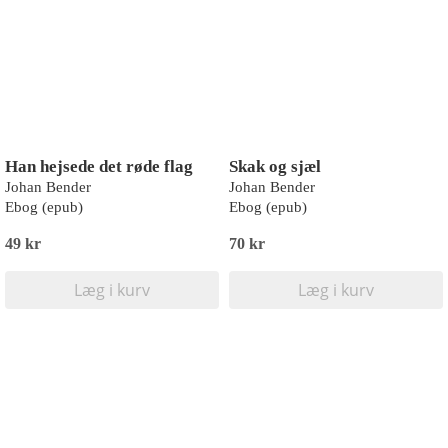
Han hejsede det røde flag
Skak og sjæl
Johan Bender
Johan Bender
Ebog (epub)
Ebog (epub)
49 kr
70 kr
Læg i kurv
Læg i kurv