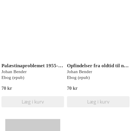
Palæstinaproblemet 1955-1974. Gennem tre krige i Mellemøsten til fredskonference i Genève
Opfindelser fra oldtid til nutid
Johan Bender
Johan Bender
Ebog (epub)
Ebog (epub)
70 kr
70 kr
Læg i kurv
Læg i kurv