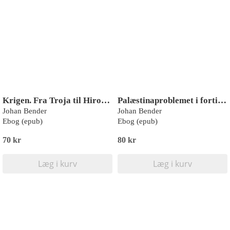
Krigen. Fra Troja til Hiroshima
Palæstinaproblemet i fortid og nutid
Johan Bender
Johan Bender
Ebog (epub)
Ebog (epub)
70 kr
80 kr
Læg i kurv
Læg i kurv