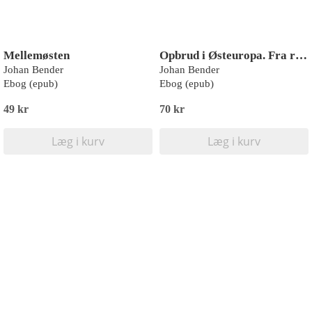
Mellemøsten
Opbrud i Østeuropa. Fra revolution til revolution
Johan Bender
Johan Bender
Ebog (epub)
Ebog (epub)
49 kr
70 kr
Læg i kurv
Læg i kurv