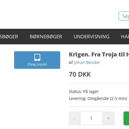
SBØGER
BØRNEBØGER
UNDERVISNING
HA
Krigen. Fra Troja til
Af
Johan Bender
Ebog (epub)
70 DKK
Status: På lager
Levering: Omgående (2-5 min)
-
+