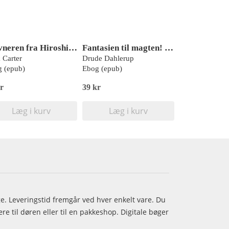
Hævneren fra Hiroshima
Fantasien til magten! Om Charles Fourier
 Carter
Drude Dahlerup
 (epub)
Ebog (epub)
r
39 kr
Læg i kurv
Læg i kurv
age. Leveringstid fremgår ved hver enkelt vare. Du
e til døren eller til en pakkeshop. Digitale bøger