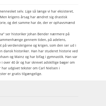
ennesket selv. Lige så længe vi har eksisteret,
 Men krigens årsag har ændret sig drastisk
rie, og det samme har de, der er ophavsmænd
hima" ser historiker Johan Bender nærmere på
 sammenhænge gennem tiden, på adelens,
t på verdenskrigene og krigen, som den ser ud i
en dansk historiker. Han har studeret historie ved
nhavn og Mainz og har bifag i gymnastik. Han var
i over 40 år og har skrevet adskillige bøger om
 har udgivet tekster om Carl Nielsen i
ster er gratis tilgængelige.