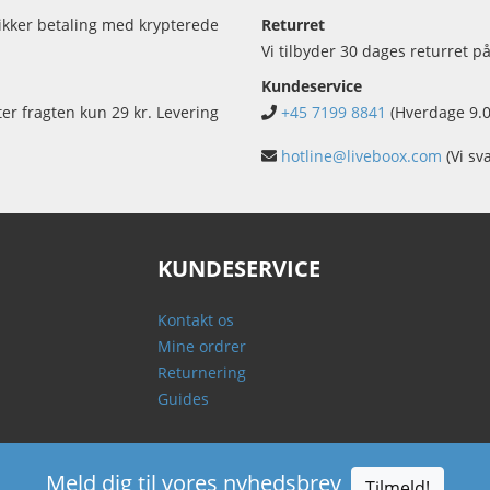
sikker betaling med krypterede
Returret
Vi tilbyder 30 dages returret på
Kundeservice
ter fragten kun 29 kr. Levering
+45 7199 8841
(Hverdage 9.0
hotline@liveboox.com
(Vi sv
KUNDESERVICE
Kontakt os
Mine ordrer
Returnering
Guides
Meld dig til vores nyhedsbrev
Tilmeld!