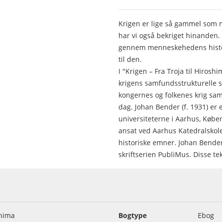
Krigen er lige så gammel som m
har vi også bekriget hinanden.
gennem menneskehedens histo
til den.
I "Krigen – Fra Troja til Hiros
krigens samfundsstrukturelle
kongernes og folkenes krig sam
dag. Johan Bender (f. 1931) er 
universiteterne i Aarhus, Købe
ansat ved Aarhus Katedralskole 
historiske emner. Johan Bender
skriftserien PubliMus. Disse tek
shima
Bogtype
Ebog