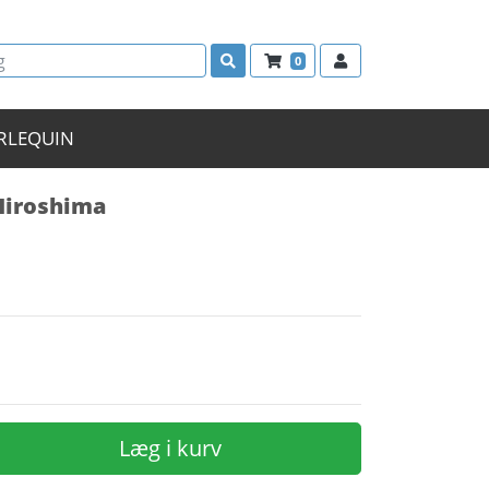
0
RLEQUIN
 Hiroshima
Læg i kurv