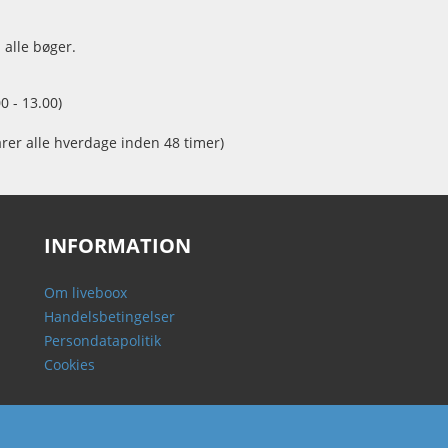
 alle bøger.
0 - 13.00)
arer alle hverdage inden 48 timer)
INFORMATION
Om liveboox
Handelsbetingelser
Persondatapolitik
Cookies