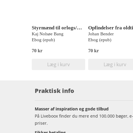
Styrmænd til orlogs/Marinen under krigen
Kaj Nolsøe Bang
Johan Bender
Ebog (epub)
Ebog (epub)
70 kr
70 kr
Læg i kurv
Læg i kurv
Praktisk info
Masser af inspiration og gode tilbud
På Liveboox finder du mere end 100.000 bøger, e-
priser.
Sikker betaling