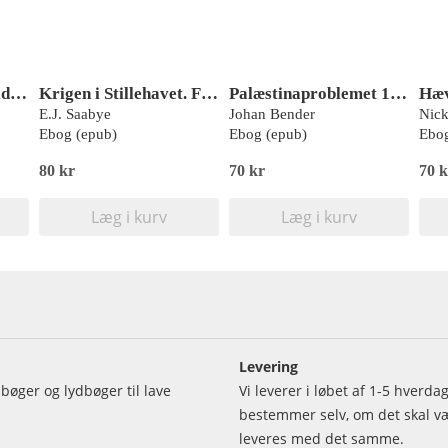
Opfindelser fra oldtid til nutid
Krigen i Stillehavet. Fra Pearl Harbor til Hiroshima
Palæstinaproblemet 1955-1974. Gennem tre krige i Mellemøsten til fredskonference i Genève
E.J. Saabye
Johan Bender
Nick
Ebog (epub)
Ebog (epub)
Ebog
80 kr
70 kr
70 k
Læg i kurv
Læg i kurv
Levering
bøger og lydbøger til lave
Vi leverer i løbet af 1-5 hverd
bestemmer selv, om det skal vær
leveres med det samme.