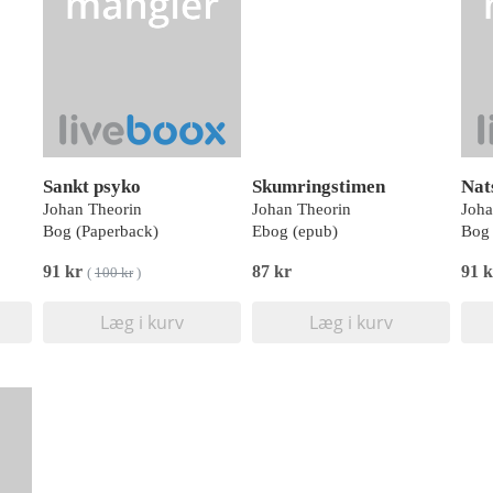
Sankt psyko
Skumringstimen
Nat
Johan Theorin
Johan Theorin
Joha
Bog (Paperback)
Ebog (epub)
Bog 
91 kr
87 kr
91 
(
100 kr
)
Læg i kurv
Læg i kurv