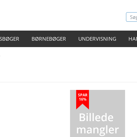
SBØGER
BØRNEBØGER
UNDERVISNING
HA
"
SPAR
16%