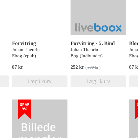
Forvitring
Forvitring - 5. Bind
Blo
Johan Theorin
Johan Theorin
Joha
Ebog (epub)
Bog (Indbundet)
Ebog
87 kr
252 kr
87 k
(
300 kr
)
Læg i kurv
Læg i kurv
SPAR
9%