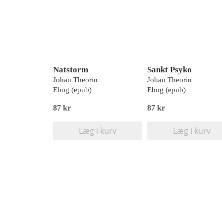
Natstorm
Sankt Psyko
Johan Theorin
Johan Theorin
Ebog (epub)
Ebog (epub)
87 kr
87 kr
Læg i kurv
Læg i kurv