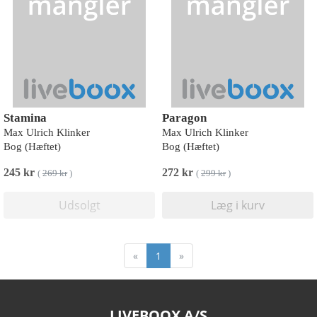
Stamina
Paragon
Max Ulrich Klinker
Max Ulrich Klinker
Bog (Hæftet)
Bog (Hæftet)
245 kr
272 kr
(
269 kr
)
(
299 kr
)
Udsolgt
Læg i kurv
«
1
»
LIVEBOOX A/S