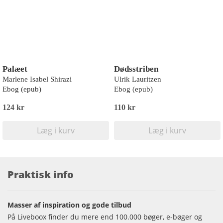
Palæet
Dødsstriben
Marlene Isabel Shirazi
Ulrik Lauritzen
Ebog (epub)
Ebog (epub)
124 kr
110 kr
Læg i kurv
Læg i kurv
Praktisk info
Masser af inspiration og gode tilbud
På Liveboox finder du mere end 100.000 bøger, e-bøger og