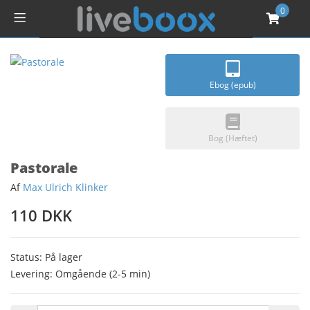
0
Ebog (epub)
Bog (Hæftet)
Pastorale
Af
Max Ulrich Klinker
110 DKK
Status: På lager
Levering: Omgående (2-5 min)