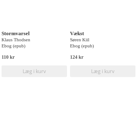
Stormvarsel
Vækst
Klaus Thodsen
Søren Kiil
Ebog (epub)
Ebog (epub)
110 kr
124 kr
Læg i kurv
Læg i kurv