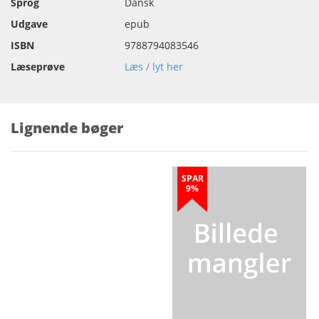
Sprog
Dansk
Udgave
epub
ISBN
9788794083546
Læseprøve
Læs / lyt her
Lignende bøger
SPAR
9%