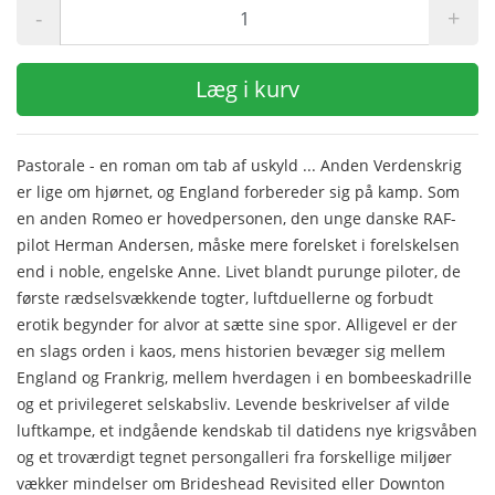
-
+
Læg i kurv
Pastorale - en roman om tab af uskyld ... Anden Verdenskrig
er lige om hjørnet, og England forbereder sig på kamp. Som
en anden Romeo er hovedpersonen, den unge danske RAF-
pilot Herman Andersen, måske mere forelsket i forelskelsen
end i noble, engelske Anne. Livet blandt purunge piloter, de
første rædselsvækkende togter, luftduellerne og forbudt
erotik begynder for alvor at sætte sine spor. Alligevel er der
en slags orden i kaos, mens historien bevæger sig mellem
England og Frankrig, mellem hverdagen i en bombeeskadrille
og et privilegeret selskabsliv. Levende beskrivelser af vilde
luftkampe, et indgående kendskab til datidens nye krigsvåben
og et troværdigt tegnet persongalleri fra forskellige miljøer
vækker mindelser om Brideshead Revisited eller Downton