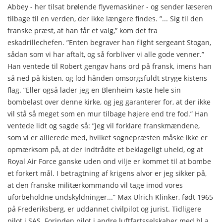
Abbey - her tilsat brølende flyvemaskiner - og sender læseren
tilbage til en verden, der ikke længere findes. ”... Sig til den
franske præst, at han får et valg,” kom det fra
eskadrillechefen. ”Enten begraver han flight sergeant Stogan,
sådan som vi har aftalt, og så forbliver vi alle gode venner.”
Han ventede til Robert gengav hans ord på fransk, imens han
så ned på kisten, og lod hånden omsorgsfuldt stryge kistens
flag. ”Eller også lader jeg en Blenheim kaste hele sin
bombelast over denne kirke, og jeg garanterer for, at der ikke
vil stå så meget som en mur tilbage højere end tre fod.” Han
ventede lidt og sagde så: ”Jeg vil forklare franskmændene,
som vi er allierede med, hvilket sognepræsten måske ikke er
opmærksom på, at der indtrådte et beklageligt uheld, og at
Royal Air Force ganske uden ond vilje er kommet til at bombe
et forkert mål. I betragtning af krigens alvor er jeg sikker på,
at den franske militærkommando vil tage imod vores
uforbeholdne undskyldninger...” Max Ulrich Klinker, født 1965
på Frederiksberg, er uddannet civilpilot og jurist. Tidligere
pilot i SAS. Forinden pilot i andre luftfartsselskaber med bl.a.