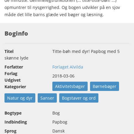
de mindste. Gemmelegsfunktionen (... titte-titte-bøh! ...)
opmuntrer til nysgerrighed. Og bogen udvikler på en sjov
måde det lille barns glæde ved bøger og læsning.
Boginfo
Titel
Titte-bøh med dyr! Papbog med 5
skønne lyde
Forfatter
Forlaget Alvilda
Forlag
2018-03-06
Udgivet
Aktivitetsbøger
Børnebøger
Kategorier
Natur og dyr
Sanser
Bogstaver og ord
Bogtype
Bog
Indbinding
Papbog
Sprog
Dansk