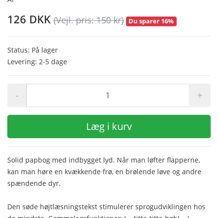
126 DKK
(Vejl. pris: 150 kr)
Du sparer 16%
Status: På lager
Levering: 2-5 dage
-
+
Læg i kurv
Solid papbog med indbygget lyd. Når man løfter flapperne,
kan man høre en kvækkende frø, en brølende løve og andre
spændende dyr.
Den søde højtlæsningstekst stimulerer sprogudviklingen hos