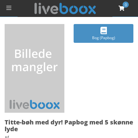
0
Bog (Papbog)
Titte-bøh med dyr! Papbog med 5 skønne
lyde
Af