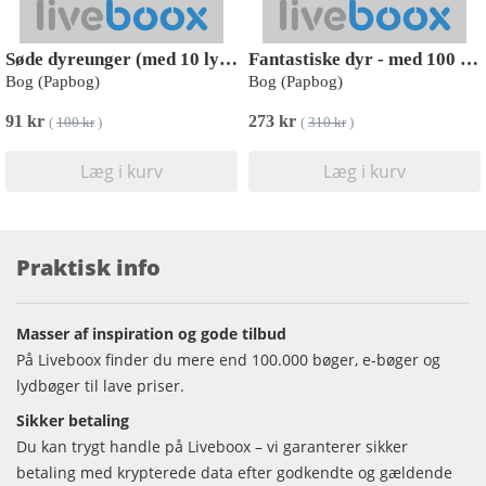
Søde dyreunger (med 10 lyde)
Fantastiske dyr - med 100 lyde
Bog (Papbog)
Bog (Papbog)
91 kr
273 kr
(
100 kr
)
(
310 kr
)
Læg i kurv
Læg i kurv
Praktisk info
Masser af inspiration og gode tilbud
På Liveboox finder du mere end 100.000 bøger, e-bøger og
lydbøger til lave priser.
Sikker betaling
Du kan trygt handle på Liveboox – vi garanterer sikker
betaling med krypterede data efter godkendte og gældende