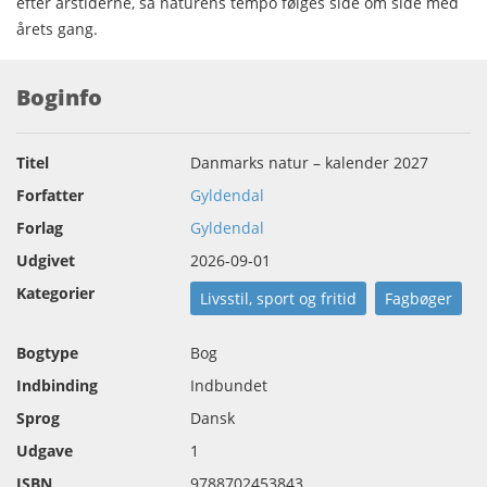
efter årstiderne, så naturens tempo følges side om side med
årets gang.
Boginfo
Titel
Danmarks natur – kalender 2027
Forfatter
Gyldendal
Forlag
Gyldendal
Udgivet
2026-09-01
Kategorier
Livsstil, sport og fritid
Fagbøger
Bogtype
Bog
Indbinding
Indbundet
Sprog
Dansk
Udgave
1
ISBN
9788702453843