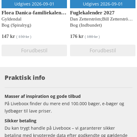
Udgives 2026-09-01
Udgives 2026-09-01
Flora Danica-familiekalender 2027
Fuglekalender 2027
Gyldendal
Dan Zetterström;Bill Zetterström;Niklas Aronsson
Bog (Spiralryg)
Bog (Indbundet)
147 kr
176 kr
(
150 kr
)
(
180 kr
)
Forudbestil
Forudbestil
Praktisk info
Masser af inspiration og gode tilbud
På Liveboox finder du mere end 100.000 bøger, e-bøger og
lydbøger til lave priser.
Sikker betaling
Du kan trygt handle på Liveboox – vi garanterer sikker
betaling med krypterede data efter godkendte og gældende