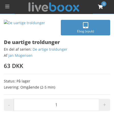
0
Ebog (epub)
De uartige troldunger
En del af serien:
De artige troldunger
Af
Jan Mogensen
63 DKK
Status: På lager
Levering: Omgående (2-5 min)
-
+