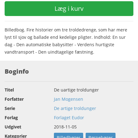
Læg i kurv
Billedbog. Fire historier om tre troldedrenge, som har mere
lyst til sjov og ballade end kedelige pligter. Indhold: En sur
dag - Den automatiske babysitter - Verdens hurtigste
vandtransport - Den uindtagelige fæstning.
Boginfo
Titel
De uartige troldunger
Forfatter
Jan Mogensen
Serie
De artige troldunger
Forlag
Forlaget Eudor
Udgivet
2018-11-05
Kategorier
Billedbøger
Børnebøger