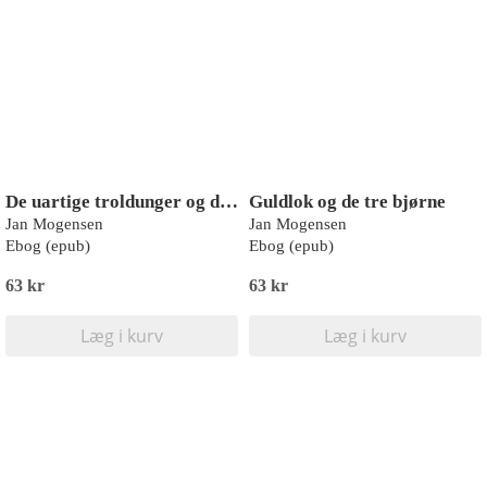
De uartige troldunger og deres søstre
Guldlok og de tre bjørne
Jan Mogensen
Jan Mogensen
Ebog (epub)
Ebog (epub)
63 kr
63 kr
Læg i kurv
Læg i kurv