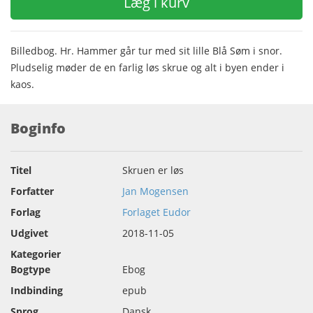
Læg i kurv
Billedbog. Hr. Hammer går tur med sit lille Blå Søm i snor.
Pludselig møder de en farlig løs skrue og alt i byen ender i
kaos.
Boginfo
Titel
Skruen er løs
Forfatter
Jan Mogensen
Forlag
Forlaget Eudor
Udgivet
2018-11-05
Kategorier
Bogtype
Ebog
Indbinding
epub
Sprog
Dansk