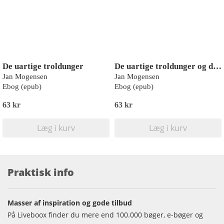
De uartige troldunger
De uartige troldunger og deres søstre
Jan Mogensen
Jan Mogensen
Ebog (epub)
Ebog (epub)
63 kr
63 kr
Læg i kurv
Læg i kurv
Praktisk info
Masser af inspiration og gode tilbud
På Liveboox finder du mere end 100.000 bøger, e-bøger og