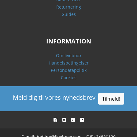
Returnering
Guides
INFORMATION
Om liveboox
Handelsbetingelser
Persondatapolitik
Cookies
Meld dig til vores nyhedsbrev
Tilmeld!
E-mail:
hotline@liveboox.com
- CVR: 34889139