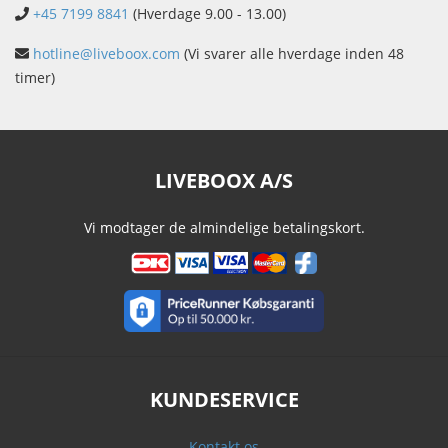
+45 7199 8841
(Hverdage 9.00 - 13.00)
hotline@liveboox.com
(Vi svarer alle hverdage inden 48
timer)
LIVEBOOX A/S
Vi modtager de almindelige betalingskort.
KUNDESERVICE
Kontakt os