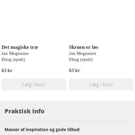
Det magiske træ
Skruen er løs
Jan Mogensen
Jan Mogensen
Ebog (epub)
Ebog (epub)
63 kr
63 kr
Læg i kurv
Læg i kurv
Praktisk info
Masser af inspiration og gode tilbud