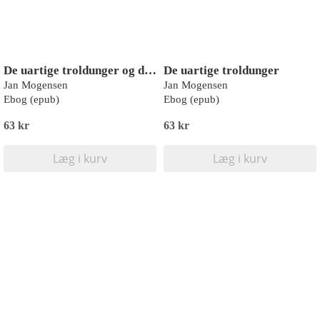
De uartige troldunger og deres søstre
De uartige troldunger
Jan Mogensen
Jan Mogensen
Ebog (epub)
Ebog (epub)
63 kr
63 kr
Læg i kurv
Læg i kurv