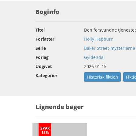
Boginfo
Titel
Den forsvundne tjeneste
Forfatter
Holly Hepburn
Serie
Baker Street-mysterierne
Forlag
Gyldendal
Udgivet
2026-01-15
Kategorier
Historisk fiktion
Fikti
Lignende bøger
SPAR
15%