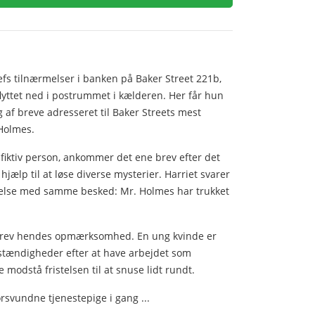
efs tilnærmelser i banken på Baker Street 221b,
flyttet ned i postrummet i kælderen. Her får hun
 af breve adresseret til Baker Streets mest
Holmes.
fiktiv person, ankommer det ene brev efter det
jælp til at løse diverse mysterier. Harriet svarer
ndelse med samme besked: Mr. Holmes har trukket
.
 brev hendes opmærksomhed. En ung kvinde er
tændigheder efter at have arbejdet som
e modstå fristelsen til at snuse lidt rundt.
svundne tjenestepige i gang ...