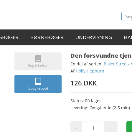
SBØGER
BØRNEBØGER
UNDERVISNING
HA
Den forsvundne tjen
En del af serien:
Baker Street-
Bog (Hæftet)
Af
Holly Hepburn
126 DKK
Ebog (epub)
Status: På lager
Levering: Omgående (2-5 min)
-
+