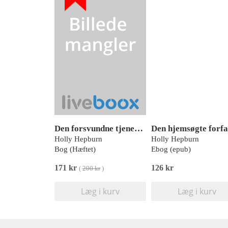
Den forsvundne tjenestepige
Den hjemsøgte forfa
Holly Hepburn
Holly Hepburn
Bog (Hæftet)
Ebog (epub)
171 kr
126 kr
(
200 kr
)
Læg i kurv
Læg i kurv