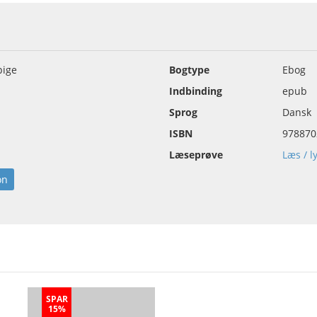
pige
Bogtype
Ebog
Indbinding
epub
Sprog
Dansk
ISBN
978870
Læseprøve
Læs / l
on
SPAR
15%