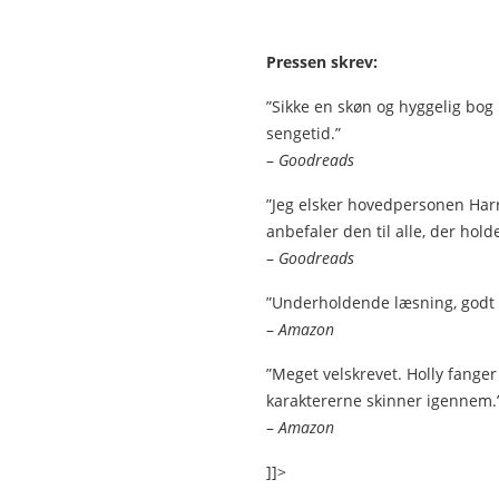
Pressen skrev:
”Sikke en skøn og hyggelig bog
sengetid.”
–
Goodreads
”Jeg elsker hovedpersonen Harri
anbefaler den til alle, der hold
–
Goodreads
”Underholdende læsning, godt p
–
Amazon
”Meget velskrevet. Holly fanger
karaktererne skinner igennem.
–
Amazon
]]>