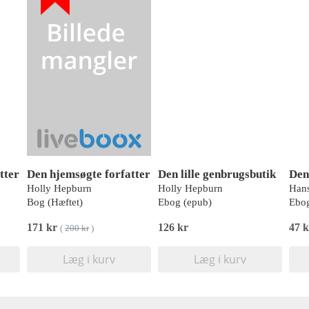
tter
Den hjemsøgte forfatter
Den lille genbrugsbutik
Holly Hepburn
Holly Hepburn
Bog (Hæftet)
Ebog (epub)
Ebog
171 kr
126 kr
47 k
(
200 kr
)
Læg i kurv
Læg i kurv