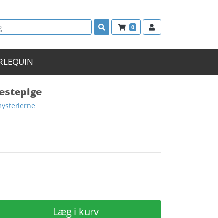
0
RLEQUIN
estepige
mysterierne
Læg i kurv