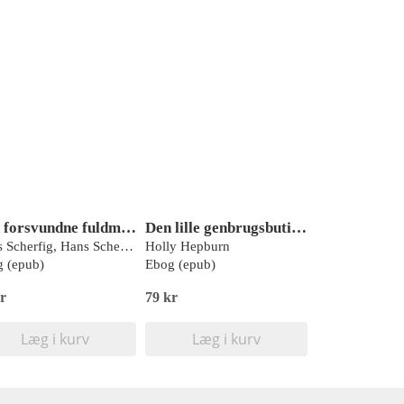
Den forsvundne fuldmægtig
Den lille genbrugsbutik 4: Juleønsker
Hans Scherfig, Hans Scherfig
Holly Hepburn
 (epub)
Ebog (epub)
r
79 kr
Læg i kurv
Læg i kurv