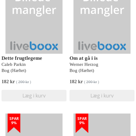
Dette frugtlegeme
Om at gå i is
Caleb Parkin
Werner Herzog
Bog (Hæftet)
Bog (Hæftet)
182 kr
182 kr
(
200 kr
)
(
200 kr
)
Læg i kurv
Læg i kurv
SPAR
SPAR
9%
9%