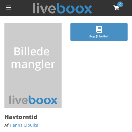
0
Bog (Hæftet)
Havtorntid
Af
Hanns Cibulka