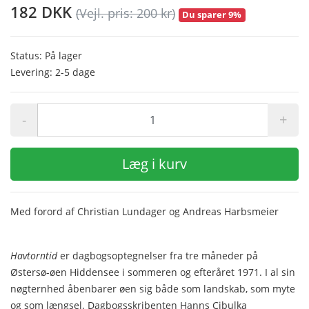
182 DKK
(Vejl. pris: 200 kr)
Du sparer 9%
Status: På lager
Levering: 2-5 dage
-
+
Læg i kurv
Med forord af Christian Lundager og Andreas Harbsmeier
Havtorntid
er dagbogsoptegnelser fra tre måneder på
Østersø-øen Hiddensee i sommeren og efteråret 1971. I al sin
nøgternhed åbenbarer øen sig både som landskab, som myte
og som længsel. Dagbogsskribenten Hanns Cibulka