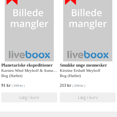
Planetariske ekspeditioner
Smukke unge mennesker
Karsten Wind Meyhoff & Asmund Havsteen-Mikkelsen
Kirstine Ersbøll Meyhoff
Bog (Hæftet)
Bog (Hæftet)
91 kr
213 kr
(
100 kr
)
(
250 kr
)
Læg i kurv
Læg i kurv