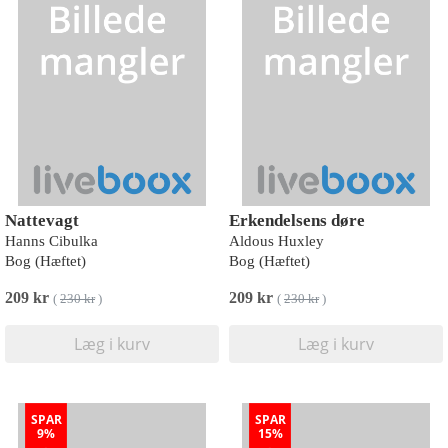
Nattevagt
Erkendelsens døre
Hanns Cibulka
Aldous Huxley
Bog (Hæftet)
Bog (Hæftet)
209 kr
209 kr
(
230 kr
)
(
230 kr
)
Læg i kurv
Læg i kurv
SPAR
SPAR
9%
15%