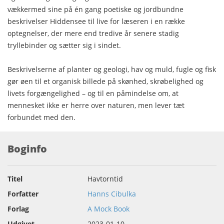
vækkermed sine på én gang poetiske og jordbundne
beskrivelser Hiddensee til live for læseren i en række
optegnelser, der mere end tredive år senere stadig
tryllebinder og sætter sig i sindet.
Beskrivelserne af planter og geologi, hav og muld, fugle og fisk
gør øen til et organisk billede på skønhed, skrøbelighed og
livets forgængelighed – og til en påmindelse om, at
mennesket ikke er herre over naturen, men lever tæt
forbundet med den.
Boginfo
Titel
Havtorntid
Forfatter
Hanns Cibulka
Forlag
A Mock Book
Udgivet
2023-01-10