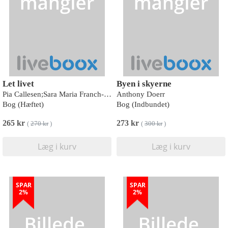
Let livet
Byen i skyerne
Pia Callesen;Sara Maria Franch-Mærkedahl
Anthony Doerr
Bog (Hæftet)
Bog (Indbundet)
265 kr
273 kr
(
270 kr
)
(
300 kr
)
Læg i kurv
Læg i kurv
SPAR
SPAR
2%
2%