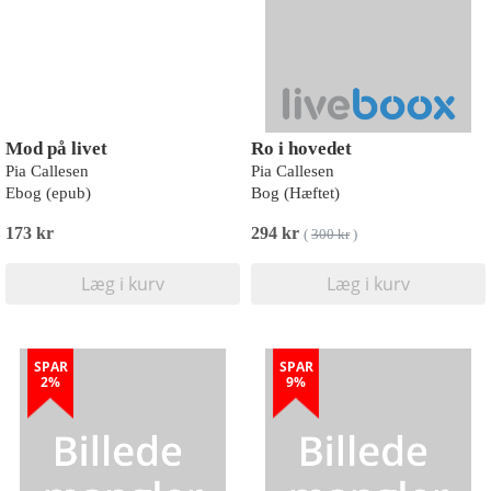
Mod på livet
Ro i hovedet
Pia Callesen
Pia Callesen
Ebog (epub)
Bog (Hæftet)
173 kr
294 kr
(
300 kr
)
Læg i kurv
Læg i kurv
SPAR
SPAR
2%
9%