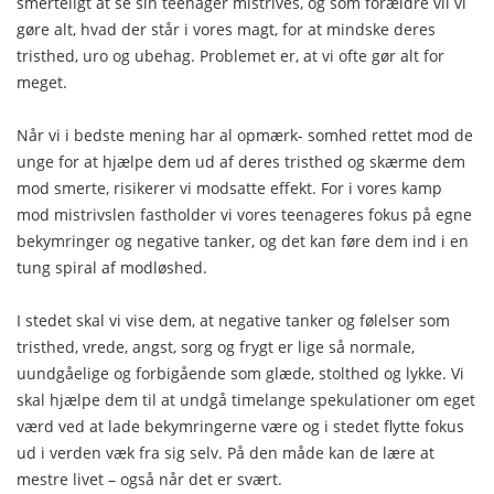
smerteligt at se sin teenager mistrives, og som forældre vil vi
gøre alt, hvad der står i vores magt, for at mindske deres
tristhed, uro og ubehag. Problemet er, at vi ofte gør alt for
meget.
Når vi i bedste mening har al opmærk- somhed rettet mod de
unge for at hjælpe dem ud af deres tristhed og skærme dem
mod smerte, risikerer vi modsatte effekt. For i vores kamp
mod mistrivslen fastholder vi vores teenageres fokus på egne
bekymringer og negative tanker, og det kan føre dem ind i en
tung spiral af modløshed.
I stedet skal vi vise dem, at negative tanker og følelser som
tristhed, vrede, angst, sorg og frygt er lige så normale,
uundgåelige og forbigående som glæde, stolthed og lykke. Vi
skal hjælpe dem til at undgå timelange spekulationer om eget
værd ved at lade bekymringerne være og i stedet flytte fokus
ud i verden væk fra sig selv. På den måde kan de lære at
mestre livet – også når det er svært.