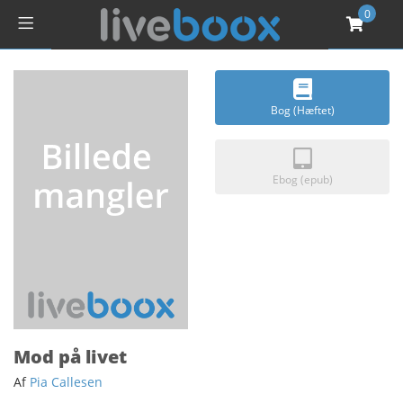
0
Bog (Hæftet)
Ebog (epub)
Mod på livet
Af
Pia Callesen