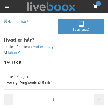
0
Ebog (epub)
Hvad er hår?
En del af serien:
Hvad er et æg?
Af
Johan Olsen
19 DKK
Status: På lager
Levering: Omgående (2-5 min)
-
+