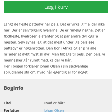
Læg i kurv
Langt de fleste pattedyr har pels. Det er virkelig f˚a, der ikke
har. Der er selvfølgelig hvalerne. De er rimelig nøgne. Det er
flodheste, hvalroser, elefanter og et par andre dyr ogs˚a
næsten. Selv synes jeg, at det mest underlige pelsløse
pattedyr er nøgenrotten. Den bor i Afrika og er p˚a alle
m˚ader et dybt mystisk dyr. Men tilbage til pels. Den pels, vi
mennesker går rundt med, kalder vi hår.
Her i bogen forklarer Johan Olsen i sin sædvanlige
sprudlende stil om, hvad hår egentlig er for noget.
Boginfo
Titel
Hvad er hår?
Forfatter
Johan Olsen