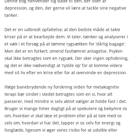
Denne bog henvender sig både til den, der lider af
depression, og den, der gerne vil lære at tackle sine negative
tanker.
Det er en udbredt opfattelse, at den bedste måde at takle
kriser på er at bearbejde dem. Vi taler, tænker og analyserer i
et væk i et forsøg på at tømme rygsækken for ’dårlig bagage’.
Men det er en forkert, omend fasttømret antagelse. Psyken
skal ikke betragtes som en rygsæk. Der sker ingen ophobning,
og det er ikke nødvendigt at ’rydde op’ for at komme videre
med sit liv efter en krise eller for at overvinde en depression.
Ifølge banebrydende ny forskning inden for metakognitiv
terapi bør sindet i stedet betragtes som en si, hvor alt
passerer, med mindre vi selv aktivt vælger at holde fast i det.
Bruger vi mange timer dagligt på at spekulere og bekymre os
om, hvordan vi skal løse et problem eller på at tale med os
selv om, hvordan vi har det, tapper vi os selv for energi og
livsglæde, ligesom vi øger vores risiko for at udvikle eller