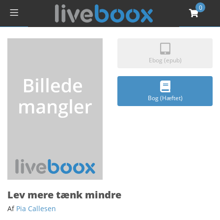
0
Ebog (epub)
Bog (Hæftet)
Lev mere tænk mindre
Af
Pia Callesen