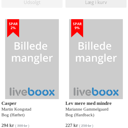
Udsolgt
Læg i kurv
SPAR
SPAR
2%
9%
Casper
Lev mere med mindre
Martin Kongstad
Marianne Gammelgaard
Bog (Hæftet)
Bog (Hardback)
294 kr
227 kr
(
300 kr
)
(
250 kr
)