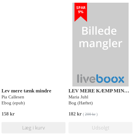
SPAR
9%
Lev mere tænk mindre
LEV MERE KÆMP MINDRE
Pia Callesen
Maria Juhl
Ebog (epub)
Bog (Hæftet)
158 kr
182 kr
(
200 kr
)
Læg i kurv
Udsolgt