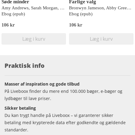
Søde minder
Farlige valg
Amy Andrews, Sarah Morgan, Emily Forbes, Michelle Reid
Bronwyn Jameson, Abby Green, Helen Bianchin, Tessa Radley
Ebog (epub)
Ebog (epub)
106 kr
106 kr
Læg i kurv
Læg i kurv
Praktisk info
Masser af inspiration og gode tilbud
På Liveboox finder du mere end 100.000 bøger, e-bøger og
lydbøger til lave priser.
Sikker betaling
Du kan trygt handle på Liveboox – vi garanterer sikker
betaling med krypterede data efter godkendte og gældende
standarder.