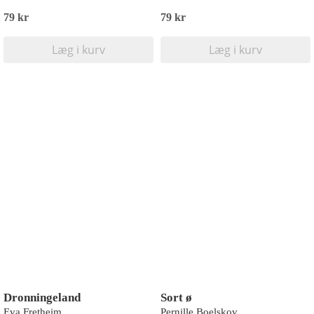
79 kr
79 kr
Læg i kurv
Læg i kurv
Dronningeland
Sort ø
Eva Fretheim
Pernille Boelskov