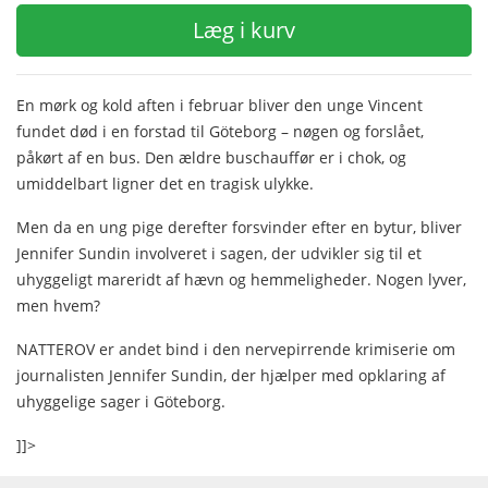
Læg i kurv
En mørk og kold aften i februar bliver den unge Vincent
fundet død i en forstad til Göteborg – nøgen og forslået,
påkørt af en bus. Den ældre buschauffør er i chok, og
umiddelbart ligner det en tragisk ulykke.
Men da en ung pige derefter forsvinder efter en bytur, bliver
Jennifer Sundin involveret i sagen, der udvikler sig til et
uhyggeligt mareridt af hævn og hemmeligheder. Nogen lyver,
men hvem?
NATTEROV er andet bind i den nervepirrende krimiserie om
journalisten Jennifer Sundin, der hjælper med opklaring af
uhyggelige sager i Göteborg.
]]>