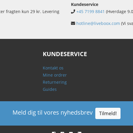
Kundeservice
ter fragten kun 29 kr. Levering
+45 7199 8841
(Hverdage 9.0
hotline@liveboox.com
(Vi sv
KUNDESERVICE
Kontakt os
Mine ordrer
Returnering
Guides
Meld dig til vores nyhedsbrev
Tilmeld!