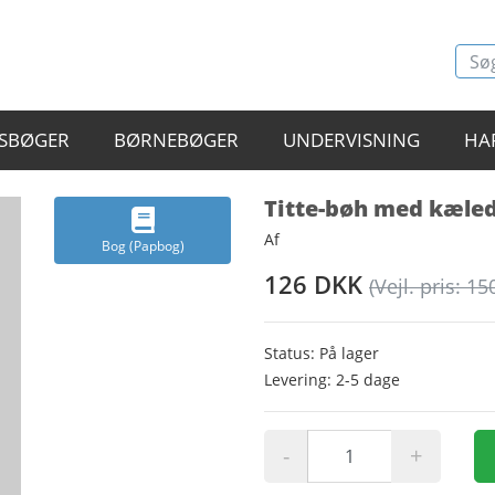
SBØGER
BØRNEBØGER
UNDERVISNING
HA
Titte-bøh med kæled
Af
Bog (Papbog)
126 DKK
(Vejl. pris: 15
Status: På lager
Levering: 2-5 dage
-
+