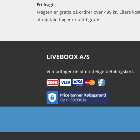
Fri fragt
Fragten er gratis på ordrer over 499 kr. Ellers kos
af digitale bøger er altid gratis.
LIVEBOOX A/S
Vi modtager de almindelige betalingskort.