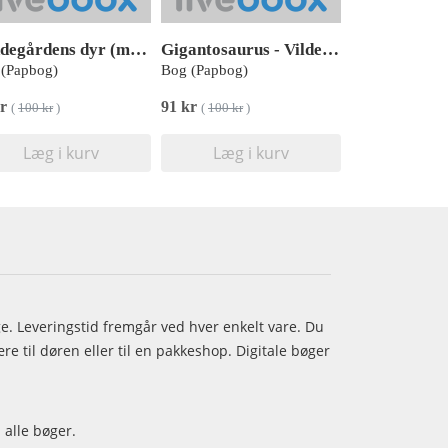
Bondegårdens dyr (med 10 lyde)
Gigantosaurus - Vilde lyde i junglen (med 10 superseje lyde)
(Papbog)
Bog (Papbog)
kr
91 kr
(
100 kr
)
(
100 kr
)
Læg i kurv
Læg i kurv
age. Leveringstid fremgår ved hver enkelt vare. Du
e til døren eller til en pakkeshop. Digitale bøger
 alle bøger.