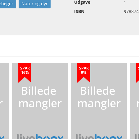
Udgave
1
ebøger
Natur og dyr
ISBN
978874
SPAR
SPAR
16%
9%