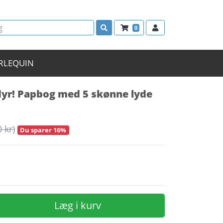
0
RLEQUIN
yr! Papbog med 5 skønne lyde
0 kr)
Du sparer 16%
Læg i kurv