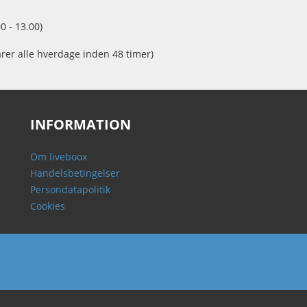
0 - 13.00)
arer alle hverdage inden 48 timer)
INFORMATION
Om liveboox
Handelsbetingelser
Persondatapolitik
Cookies