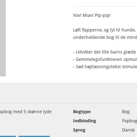
Vov! Miav! Pip-pip!
Løft flapperne, og lyt til hund
underholdende bog til de mind
- Udvikler det lille barns glæd
- Gemmelegsfunktionen opmuntr
- Sød højtlæsningstekst stimul
Papbog med 5 skønne lyde
Bogtype
Bog
Indbinding
Papbo
Sprog
Dansk