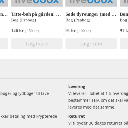
Titte-bøh med maskiner! Papbog med 5 skønne lyde
Titte-bøh på gården! Papbog med 5 skønne lyde
Søde dyreunger (med 10 lyde)
Bog (Papbog)
Bog (Papbog)
Bog 
126 kr
91 kr
91 
(
150 kr
)
(
100 kr
)
Læg i kurv
Læg i kurv
Levering
bøger og lydbøger til lave
Vi leverer i løbet af 1-5 hverd
bestemmer selv, om det skal vær
leveres med det samme.
sikker betaling med krypterede
Returret
Vi tilbyder 30 dages returret på