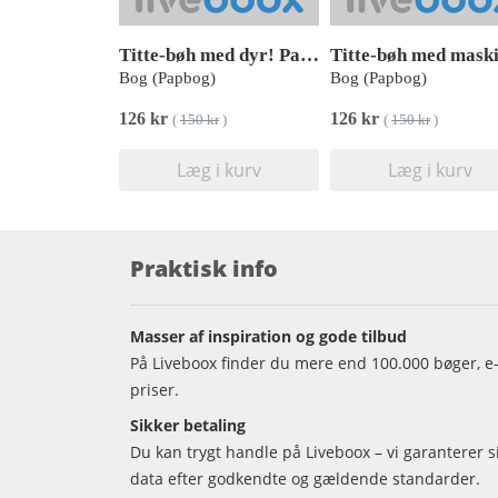
Titte-bøh med dyr! Papbog med 5 skønne lyde
Bog (Papbog)
Bog (Papbog)
126 kr
126 kr
(
150 kr
)
(
150 kr
)
Læg i kurv
Læg i kurv
Praktisk info
Masser af inspiration og gode tilbud
På Liveboox finder du mere end 100.000 bøger, e-
priser.
Sikker betaling
Du kan trygt handle på Liveboox – vi garanterer 
data efter godkendte og gældende standarder.