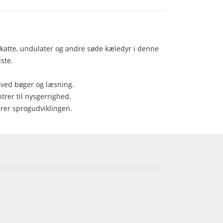
e, katte, undulater og andre søde kæledyr i denne
ste.
e ved bøger og læsning.
er til nysgerrighed.
erer sprogudviklingen.
g