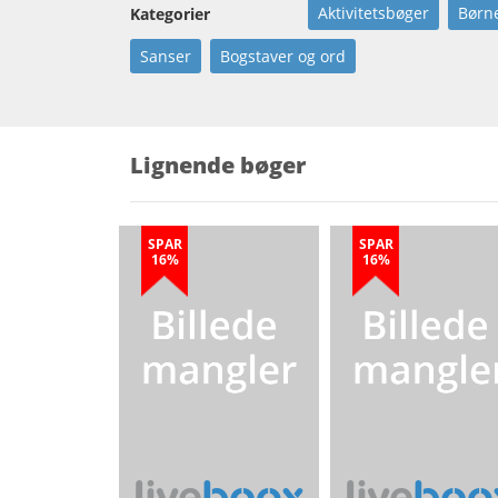
Aktivitetsbøger
Børn
Kategorier
Sanser
Bogstaver og ord
Lignende bøger
SPAR
SPAR
16%
16%