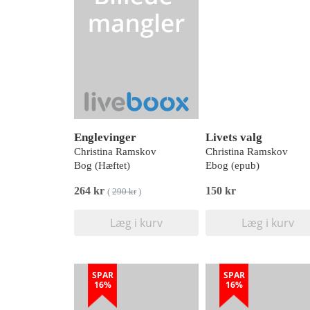
Englevinger
Livets valg
Christina Ramskov
Christina Ramskov
Bog (Hæftet)
Ebog (epub)
264 kr
150 kr
(
290 kr
)
Læg i kurv
Læg i kurv
SPAR
SPAR
16%
16%