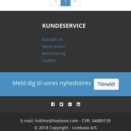
«
1
»
KUNDESERVICE
Kontakt os
Mine ordrer
Returnering
Guides
Meld dig til vores nyhedsbrev
Tilmeld!
E-mail:
hotline@liveboox.com
- CVR: 34889139
© 2018 Copyright - Liveboox A/S