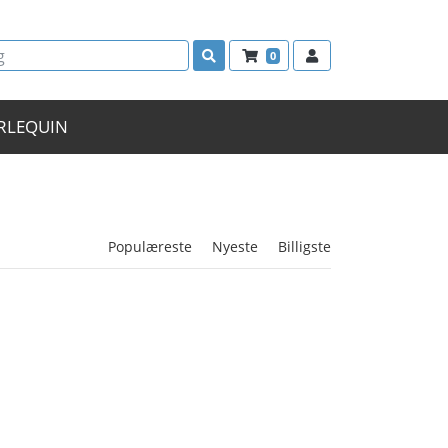
0
RLEQUIN
Populæreste
Nyeste
Billigste