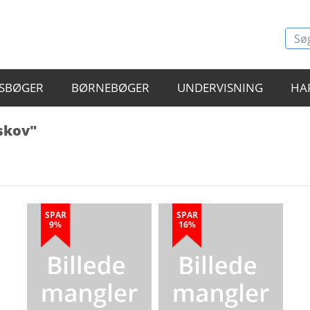
SBØGER
BØRNEBØGER
UNDERVISNING
HA
skov"
SPAR
SPAR
9%
16%