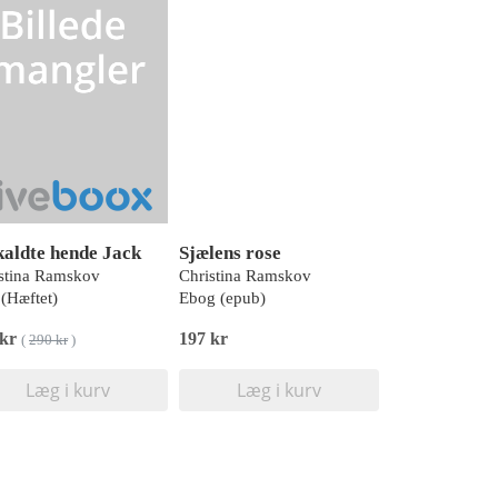
kaldte hende Jack
Sjælens rose
stina Ramskov
Christina Ramskov
(Hæftet)
Ebog (epub)
 kr
197 kr
(
290 kr
)
Læg i kurv
Læg i kurv