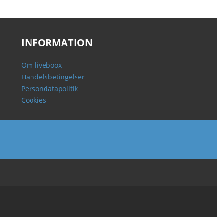
INFORMATION
Om liveboox
Handelsbetingelser
Persondatapolitik
Cookies