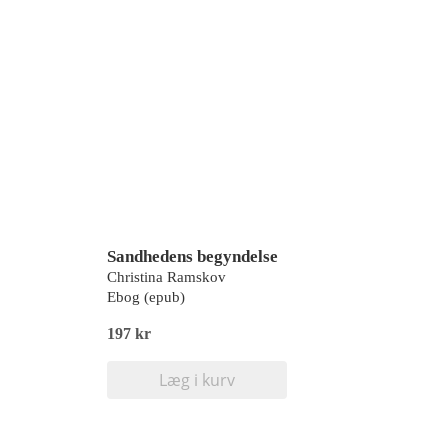
Sandhedens begyndelse
Christina Ramskov
Ebog (epub)
197 kr
Læg i kurv