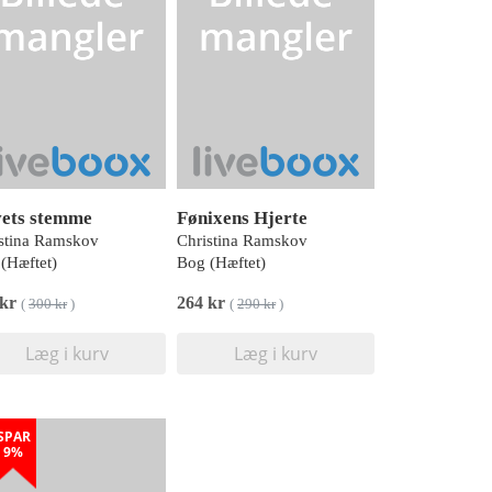
ets stemme
Fønixens Hjerte
stina Ramskov
Christina Ramskov
(Hæftet)
Bog (Hæftet)
 kr
264 kr
(
300 kr
)
(
290 kr
)
Læg i kurv
Læg i kurv
SPAR
9%