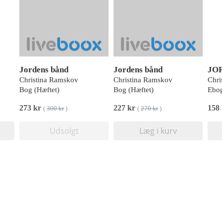
Jordens bånd
Jordens bånd
JO
Christina Ramskov
Christina Ramskov
Chri
Bog (Hæftet)
Bog (Hæftet)
Ebog
273 kr
227 kr
158
(
300 kr
)
(
270 kr
)
Udsolgt
Læg i kurv