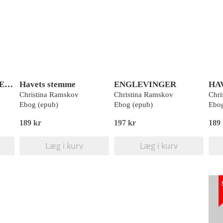
DE KALDTE HENDE JACK
Havets stemme
ENGLEVINGER
HA
Christina Ramskov
Christina Ramskov
Chri
Ebog (epub)
Ebog (epub)
Ebog
189 kr
197 kr
189
Læg i kurv
Læg i kurv