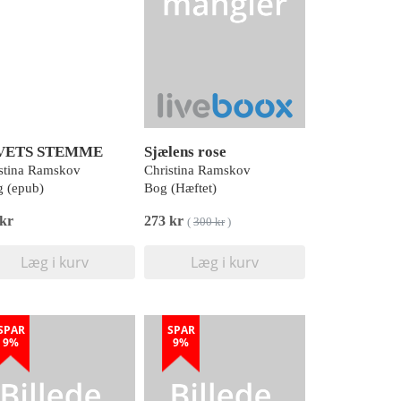
VETS STEMME
Sjælens rose
stina Ramskov
Christina Ramskov
 (epub)
Bog (Hæftet)
 kr
273 kr
(
300 kr
)
Læg i kurv
Læg i kurv
SPAR
SPAR
9%
9%