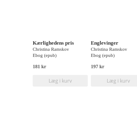
Kærlighedens pris
Englevinger
Christina Ramskov
Christina Ramskov
Ebog (epub)
Ebog (epub)
181 kr
197 kr
Læg i kurv
Læg i kurv