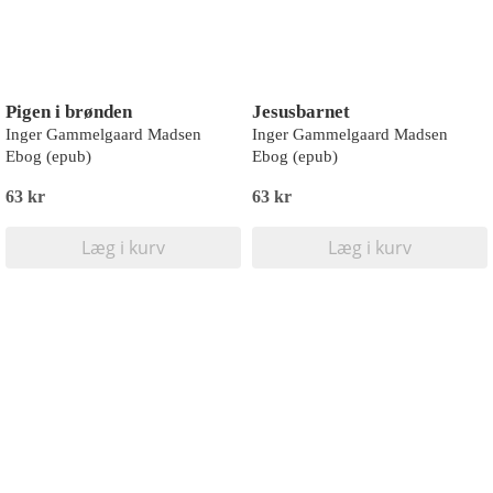
Pigen i brønden
Jesusbarnet
Inger Gammelgaard Madsen
Inger Gammelgaard Madsen
Ebog (epub)
Ebog (epub)
63 kr
63 kr
Læg i kurv
Læg i kurv