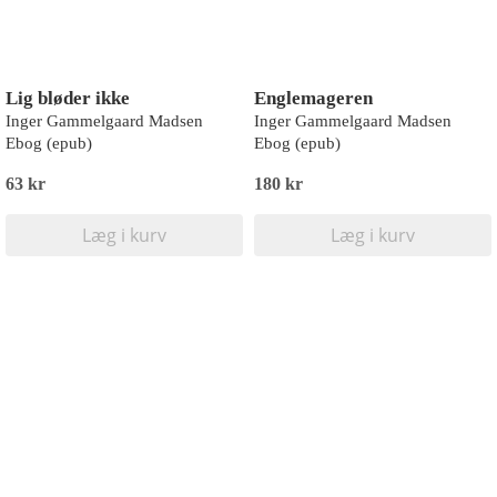
Lig bløder ikke
Englemageren
Inger Gammelgaard Madsen
Inger Gammelgaard Madsen
Ebog (epub)
Ebog (epub)
63 kr
180 kr
Læg i kurv
Læg i kurv