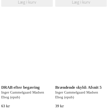
Læg i kurv
Læg i kurv
DRAB efter begæring
Brændende skyld: Afsnit 5
Inger Gammelgaard Madsen
Inger Gammelgaard Madsen
Ebog (epub)
Ebog (epub)
63 kr
39 kr