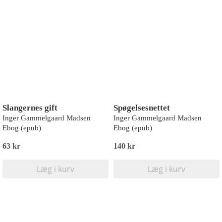
Slangernes gift
Spøgelsesnettet
Inger Gammelgaard Madsen
Inger Gammelgaard Madsen
Ebog (epub)
Ebog (epub)
63 kr
140 kr
Læg i kurv
Læg i kurv