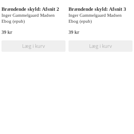
Brændende skyld: Afsnit 2
Brændende skyld: Afsnit 3
Inger Gammelgaard Madsen
Inger Gammelgaard Madsen
Ebog (epub)
Ebog (epub)
39 kr
39 kr
Læg i kurv
Læg i kurv