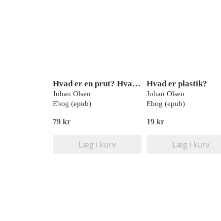
Hvad er en prut? Hvad er en bussemand? - Læs selv-serie
Hvad er plastik?
Johan Olsen
Johan Olsen
Ebog (epub)
Ebog (epub)
79 kr
19 kr
Læg i kurv
Læg i kurv