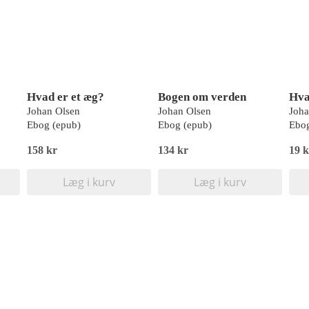
Hvad er et æg?
Bogen om verden
Hva
Johan Olsen
Johan Olsen
Joha
Ebog (epub)
Ebog (epub)
Ebog
158 kr
134 kr
19 k
Læg i kurv
Læg i kurv