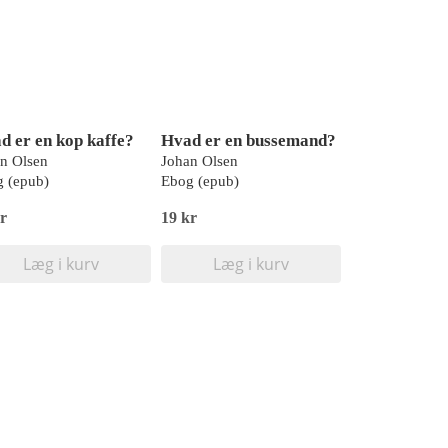
d er en kop kaffe?
Hvad er en bussemand?
n Olsen
Johan Olsen
 (epub)
Ebog (epub)
r
19 kr
Læg i kurv
Læg i kurv