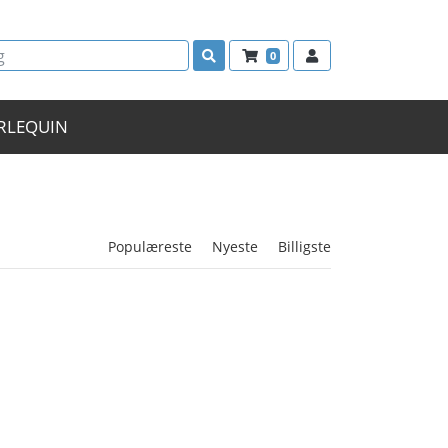
0
RLEQUIN
Populæreste
Nyeste
Billigste