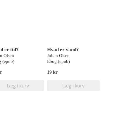
d er tid?
Hvad er vand?
n Olsen
Johan Olsen
 (epub)
Ebog (epub)
r
19 kr
Læg i kurv
Læg i kurv