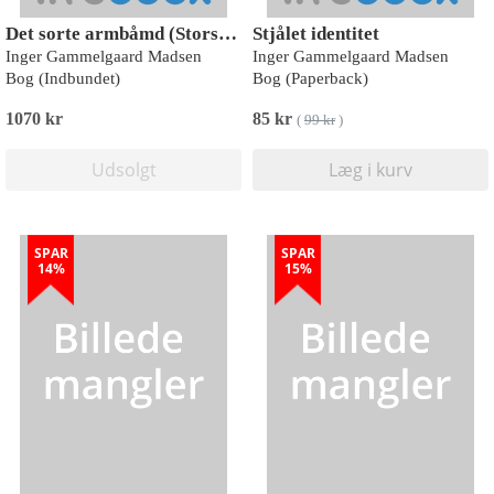
Det sorte armbåmd (Storskrift)
Stjålet identitet
Inger Gammelgaard Madsen
Inger Gammelgaard Madsen
Bog (Indbundet)
Bog (Paperback)
1070 kr
85 kr
(
99 kr
)
Udsolgt
Læg i kurv
SPAR
SPAR
14%
15%