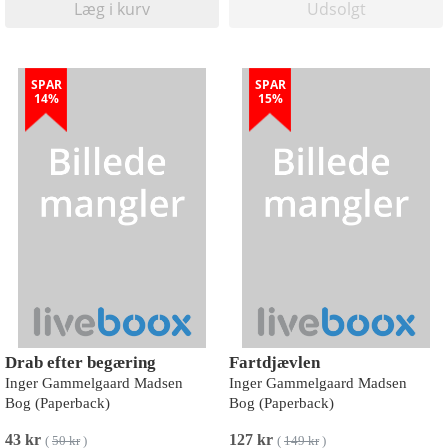
Læg i kurv
Udsolgt
SPAR
SPAR
14%
15%
Drab efter begæring
Fartdjævlen
Inger Gammelgaard Madsen
Inger Gammelgaard Madsen
Bog (Paperback)
Bog (Paperback)
43 kr
127 kr
(
50 kr
)
(
149 kr
)