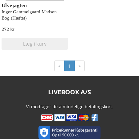
Ulvejagten
Inger Gammelgaard Madsen
Bog (Hæftet)
272 kr
Læg i kurv
«
1
»
LIVEBOOX A/S
Vi modtager de almindelige betalingskort.