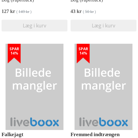
Bog (Paperback)
Bog (Paperback)
127 kr
43 kr
(
149 kr
)
(
50 kr
)
Læg i kurv
Læg i kurv
SPAR
SPAR
14%
14%
Falkejagt
Fremmed indtrængen