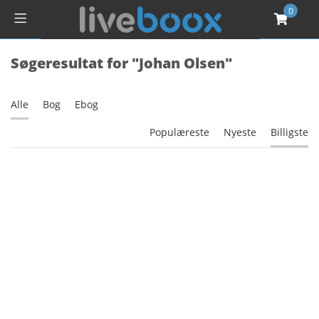
0
Søgeresultat for "Johan Olsen"
Alle
Bog
Ebog
Populæreste
Nyeste
Billigste