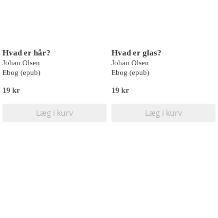
Hvad er hår?
Hvad er glas?
Johan Olsen
Johan Olsen
Ebog (epub)
Ebog (epub)
19 kr
19 kr
Læg i kurv
Læg i kurv