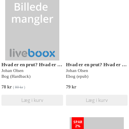
Hvad er en prut? Hvad er en bussemand? - Læs selv-serie
Hvad er en prut? Hvad er en bussemand? - Læs selv-serie
Johan Olsen
Johan Olsen
Bog (Hardback)
Ebog (epub)
78 kr
79 kr
(
80 kr
)
Læg i kurv
Læg i kurv
SPAR
2%