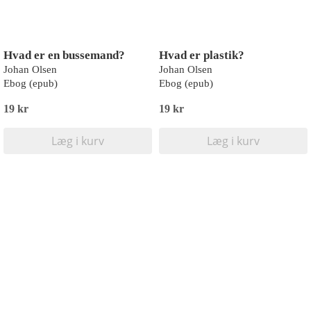
Hvad er en bussemand?
Hvad er plastik?
Johan Olsen
Johan Olsen
Ebog (epub)
Ebog (epub)
19 kr
19 kr
Læg i kurv
Læg i kurv