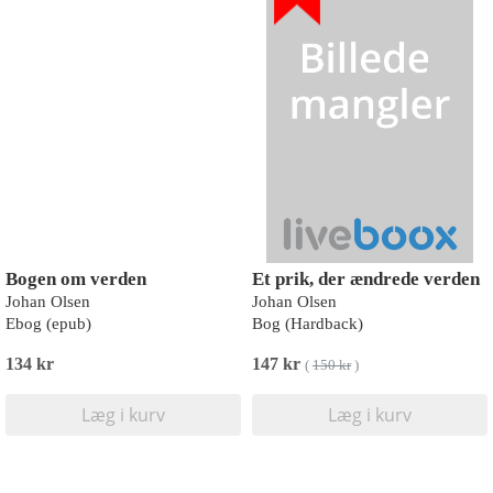
Bogen om verden
Et prik, der ændrede verden
Johan Olsen
Johan Olsen
Ebog (epub)
Bog (Hardback)
134 kr
147 kr
(
150 kr
)
Læg i kurv
Læg i kurv