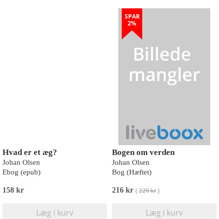
SPAR
2%
Hvad er et æg?
Bogen om verden
Johan Olsen
Johan Olsen
Ebog (epub)
Bog (Hæftet)
158 kr
216 kr
(
220 kr
)
Læg i kurv
Læg i kurv