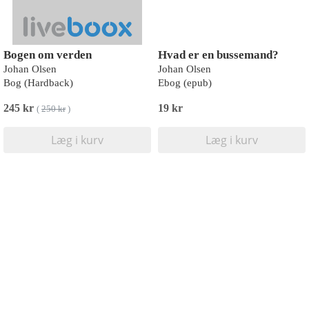
Bogen om verden
Hvad er en bussemand?
Johan Olsen
Johan Olsen
Bog (Hardback)
Ebog (epub)
245 kr
19 kr
(
250 kr
)
Læg i kurv
Læg i kurv