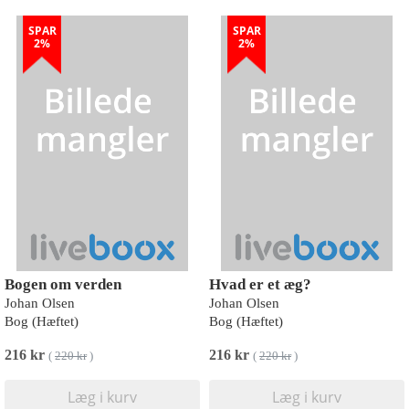
SPAR
SPAR
2%
2%
Bogen om verden
Hvad er et æg?
Johan Olsen
Johan Olsen
Bog (Hæftet)
Bog (Hæftet)
216 kr
216 kr
(
220 kr
)
(
220 kr
)
Læg i kurv
Læg i kurv