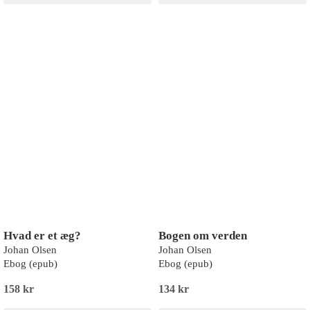
Hvad er et æg?
Bogen om verden
Johan Olsen
Johan Olsen
Ebog (epub)
Ebog (epub)
158 kr
134 kr