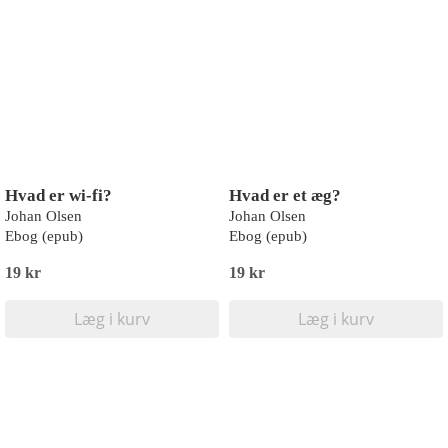
Hvad er wi-fi?
Hvad er et æg?
Johan Olsen
Johan Olsen
Ebog (epub)
Ebog (epub)
19 kr
19 kr
Læg i kurv
Læg i kurv