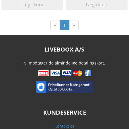
Læg i kurv
Læg i kurv
«
1
»
LIVEBOOX A/S
Vi modtager de almindelige betalingskort.
KUNDESERVICE
Kontakt os