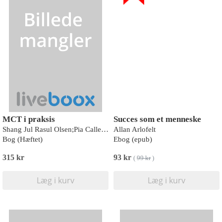
MCT i praksis
Succes som et menneske
Shang Jul Rasul Olsen;Pia Callesen;Gabriele Caselli;Giovanni Mansueto;Samuel Myers;Sedat Batmaz;Sara Palmieri
Allan Arlofelt
Bog (Hæftet)
Ebog (epub)
315 kr
93 kr
(
99 kr
)
Læg i kurv
Læg i kurv