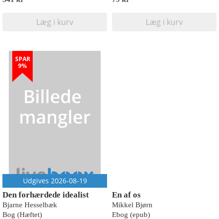
Læg i kurv
Læg i kurv
SPAR
9%
Udgives 2026-08-19
Den forhærdede idealist
En af os
Bjarne Hesselbæk
Mikkel Bjørn
Bog (Hæftet)
Ebog (epub)