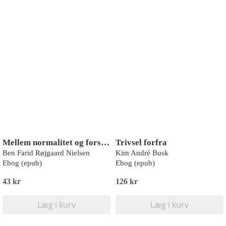
Mellem normalitet og forskellighed
Trivsel forfra
Ben Farid Røjgaard Nielsen
Kim André Busk
Ebog (epub)
Ebog (epub)
43 kr
126 kr
Læg i kurv
Læg i kurv