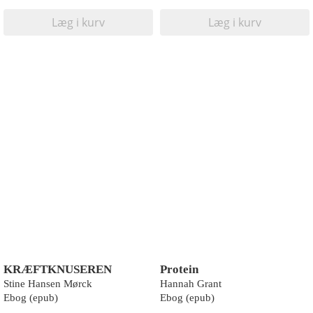
Læg i kurv
Læg i kurv
KRÆFTKNUSEREN
Protein
Stine Hansen Mørck
Hannah Grant
Ebog (epub)
Ebog (epub)