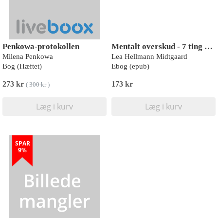
Penkowa-protokollen
Mentalt overskud - 7 ting at huske før du glemmer dig selv
Milena Penkowa
Lea Hellmann Midtgaard
Bog (Hæftet)
Ebog (epub)
273 kr
173 kr
(
300 kr
)
Læg i kurv
Læg i kurv
SPAR
9%