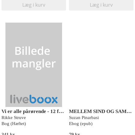
Læg i kurv
Læg i kurv
Vi er alle pårørende - 12 fortællinger om retten til at være menneske - også midt i livskriser
MELLEM SIND OG SAMFUND
Rikke Struve
Suzan Pinarbasi
Bog (Hæftet)
Ebog (epub)
341 kr
79 kr