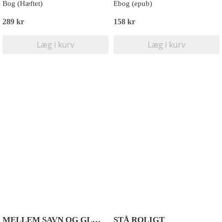
Bog (Hæftet)
Ebog (epub)
289 kr
158 kr
Læg i kurv
Læg i kurv
MELLEM SAVN OG GLÆDE
STÅ ROLIGT