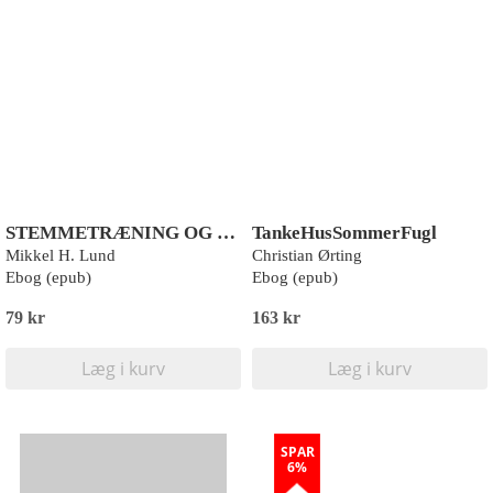
STEMMETRÆNING OG -UDVIKLING
TankeHusSommerFugl
Mikkel H. Lund
Christian Ørting
Ebog (epub)
Ebog (epub)
79 kr
163 kr
Læg i kurv
Læg i kurv
SPAR
6%