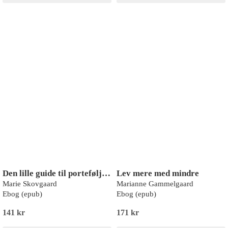
Den lille guide til porteføljekarriere
Lev mere med mindre
Marie Skovgaard
Marianne Gammelgaard
Ebog (epub)
Ebog (epub)
141 kr
171 kr