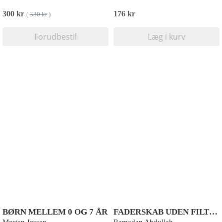
300 kr
176 kr
(
330 kr
)
Forudbestil
Læg i kurv
BØRN MELLEM 0 OG 7 ÅR
FADERSKAB UDEN FILTER