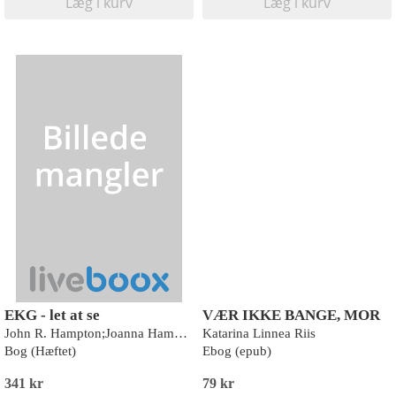
Læg i kurv
Læg i kurv
EKG - let at se
VÆR IKKE BANGE, MOR
John R. Hampton;Joanna Hampton;David Adlam
Katarina Linnea Riis
Bog (Hæftet)
Ebog (epub)
341 kr
79 kr