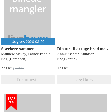
Udgives 2026-08-20
Stærkere sammen
Din tur til at tage brød med, Bjarne. Hvad hjerneforskning kan lære os om lønforhandling, kageordning og mental load
Matthew Mckay, Patrick Fanning og Kim Paleg
Ann-Elisabeth Knudsen
Bog (Hardback)
Ebog (epub)
273 kr
173 kr
(
300 kr
)
Forudbestil
Læg i kurv
SPAR
9%