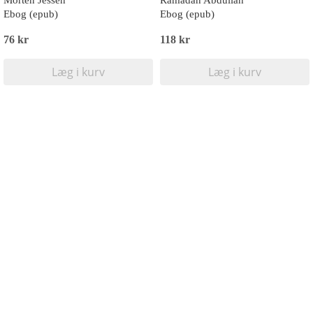
Morten Jessen
Ramadan Abdullah
Ebog (epub)
Ebog (epub)
76 kr
118 kr
Læg i kurv
Læg i kurv