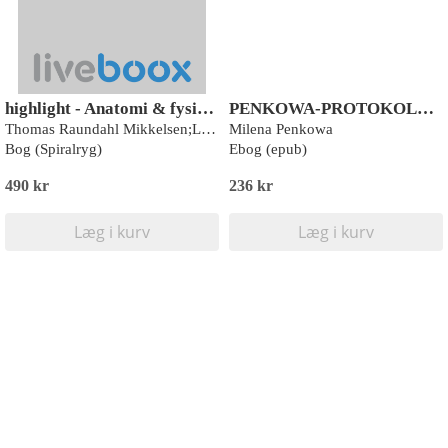
highlight - Anatomi & fysiologi
PENKOWA-PROTOKOLLEN
Thomas Raundahl Mikkelsen;Lene Bech Hansen;Oluf Falkenberg Nielsen;Suzanne Fleming-Hübertz
Milena Penkowa
Bog (Spiralryg)
Ebog (epub)
490 kr
236 kr
Læg i kurv
Læg i kurv