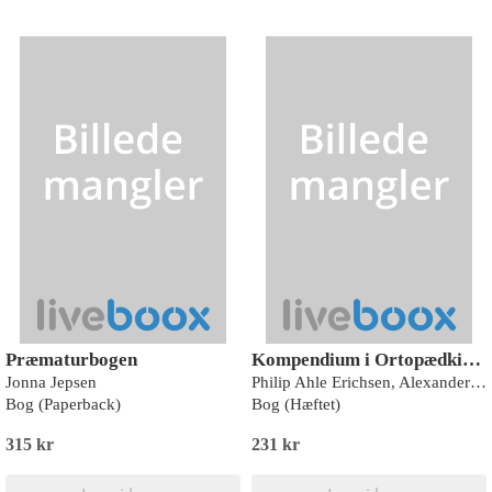
Præmaturbogen
Kompendium i Ortopædkirurgi og Reumatologi
Jonna Jepsen
Philip Ahle Erichsen, Alexander Krüger Kjær og Majid Afzal
Bog (Paperback)
Bog (Hæftet)
315 kr
231 kr