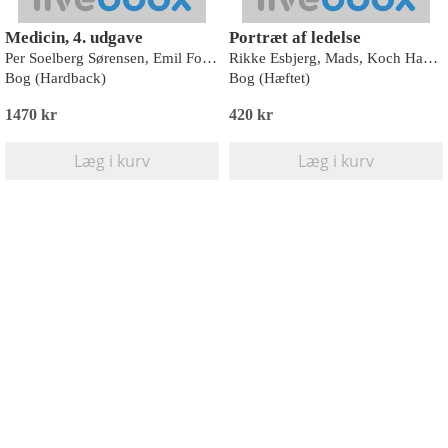
Medicin, 4. udgave
Portræt af ledelse
Per Soelberg Sørensen, Emil Fosbøl, Bo Baslund og Peter Schwartz (red.)
Rikke Esbjerg, Mads, Koch Hansen, Christian Bøtcher Jacobsen og Marie Højriis Storkholm
Bog (Hardback)
Bog (Hæftet)
1470 kr
420 kr
Læg i kurv
Læg i kurv