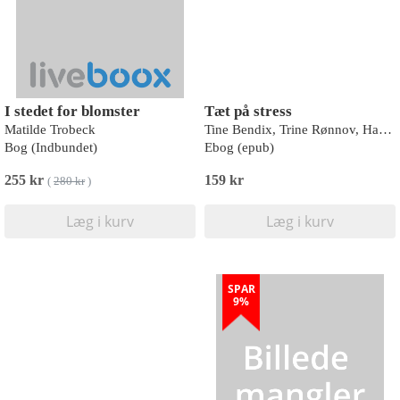
I stedet for blomster
Tæt på stress
Matilde Trobeck
Tine Bendix, Trine Rønnov, Hans-Jørgen Andersen
Bog (Indbundet)
Ebog (epub)
255 kr
159 kr
(
280 kr
)
Læg i kurv
Læg i kurv
SPAR
9%