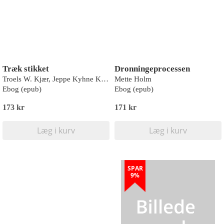
Træk stikket
Dronningeprocessen
Troels W. Kjær, Jeppe Kyhne Knudsen
Mette Holm
Ebog (epub)
Ebog (epub)
173 kr
171 kr
Læg i kurv
Læg i kurv
SPAR
9%