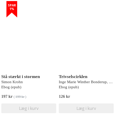
SPAR
1%
Stå stærkt i stormen
Trivselscirklen
Simon Krohn
Inge Marie Winther Bonderup, Tinna Klingberg
Ebog (epub)
Ebog (epub)
197 kr
126 kr
(
199 kr
)
Læg i kurv
Læg i kurv