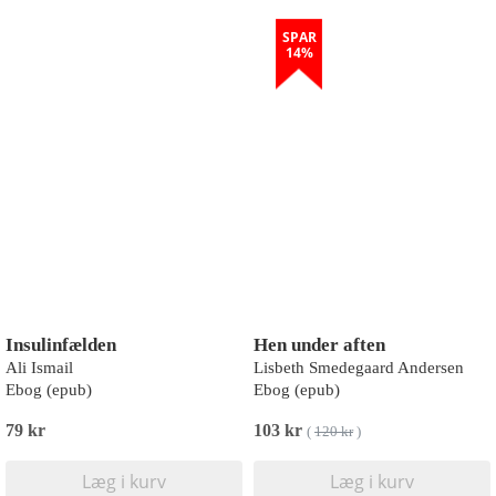
SPAR
14%
Insulinfælden
Hen under aften
Ali Ismail
Lisbeth Smedegaard Andersen
Ebog (epub)
Ebog (epub)
79 kr
103 kr
(
120 kr
)
Læg i kurv
Læg i kurv