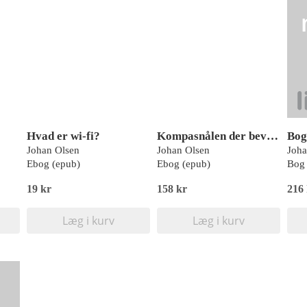
Hvad er wi-fi?
Kompasnålen der bevægede sig
Bog
Johan Olsen
Johan Olsen
Joha
Ebog (epub)
Ebog (epub)
Bog 
19 kr
158 kr
216
Læg i kurv
Læg i kurv