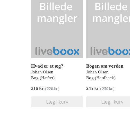
Hvad er et æg?
Bogen om verden
Johan Olsen
Johan Olsen
Bog (Hæftet)
Bog (Hardback)
216 kr
245 kr
(
220 kr
)
(
250 kr
)
Læg i kurv
Læg i kurv