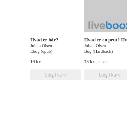
Hvad er hår?
Johan Olsen
Johan Olsen
Ebog (epub)
Bog (Hardback)
19 kr
78 kr
(
80 kr
)
Læg i kurv
Læg i kurv