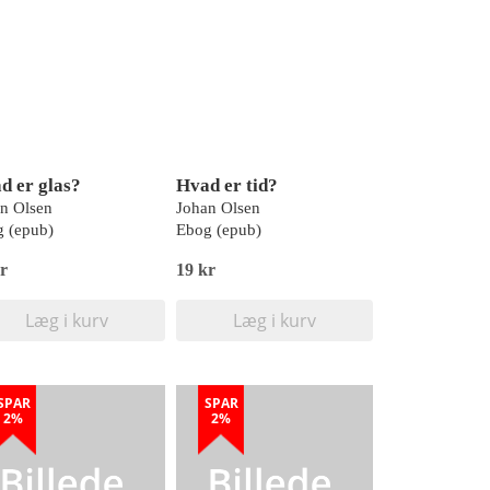
d er glas?
Hvad er tid?
n Olsen
Johan Olsen
 (epub)
Ebog (epub)
r
19 kr
Læg i kurv
Læg i kurv
SPAR
SPAR
2%
2%