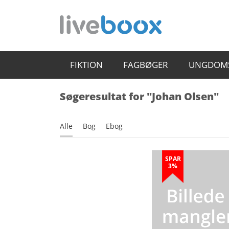
FIKTION
FAGBØGER
UNGDOM
Søgeresultat for "Johan Olsen"
Alle
Bog
Ebog
SPAR
3%