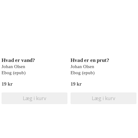
Hvad er vand?
Hvad er en prut?
Johan Olsen
Johan Olsen
Ebog (epub)
Ebog (epub)
19 kr
19 kr
Læg i kurv
Læg i kurv