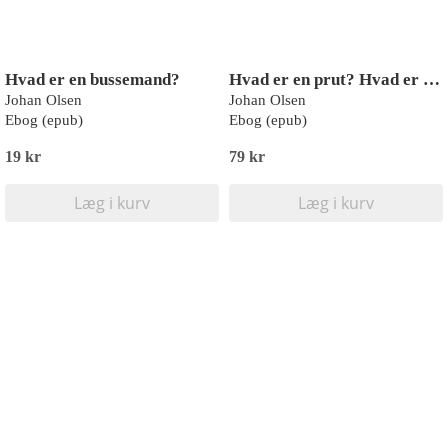
Hvad er en bussemand?
Hvad er en prut? Hvad er en bussemand? - Læs selv-serie
Johan Olsen
Johan Olsen
Ebog (epub)
Ebog (epub)
19 kr
79 kr
Læg i kurv
Læg i kurv