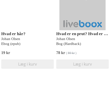
Hvad er hår?
Hvad er en prut? Hvad er en bussemand? - Læs selv-serie
Johan Olsen
Johan Olsen
Ebog (epub)
Bog (Hardback)
19 kr
78 kr
(
80 kr
)
Læg i kurv
Læg i kurv