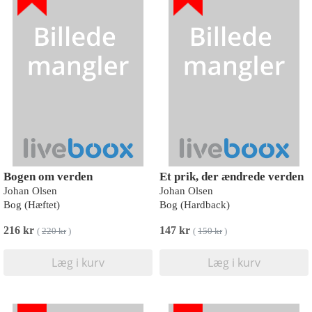
Bogen om verden
Et prik, der ændrede verden
Johan Olsen
Johan Olsen
Bog (Hæftet)
Bog (Hardback)
216 kr
147 kr
(
220 kr
)
(
150 kr
)
Læg i kurv
Læg i kurv